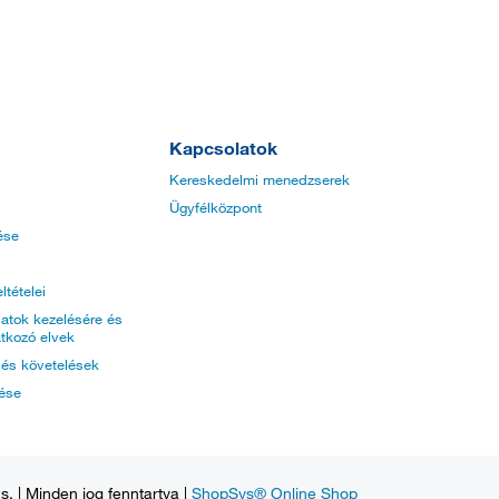
Kapcsolatok
Kereskedelmi menedzserek
Ügyfélközpont
ése
ltételei
atok kezelésére és
tkozó elvek
k és követelések
tése
. | Minden jog fenntartva |
ShopSys® Online Shop