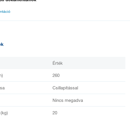
ntáció
ek
Érték
m)
260
ása
Csillapítással
Nincs megadva
 (kg)
20