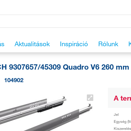
ás
Aktualitások
Inspiráció
Rólunk
H 9307657/45309 Quadro V6 260 mm 
104902
A ter
Jel
Egység (M
Kiszerelé