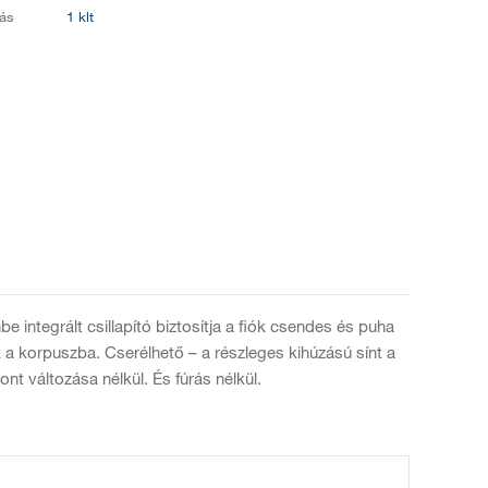
ás
1 klt
e integrált csillapító biztosítja a fiók csendes és puha
k a korpuszba. Cserélhető – a részleges kihúzású sínt a
nt változása nélkül. És fúrás nélkül.