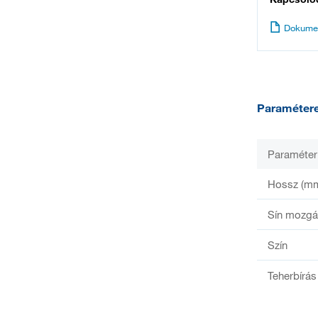
Dokume
Paraméter
Paraméter
Hossz (m
Sín mozg
Szín
Teherbírás