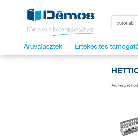
Áruválaszték
Értékesítés támogat
HETTIC
Árukészlet kód