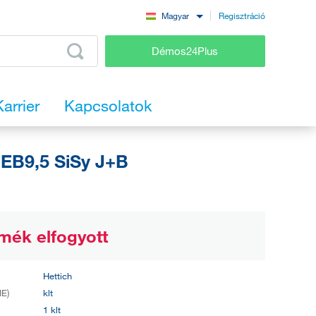
Regisztráció
Magyar
Démos24Plus
Karrier
Kapcsolatok
EB9,5 SiSy J+B
mék elfogyott
Hettich
E)
klt
s
1 klt