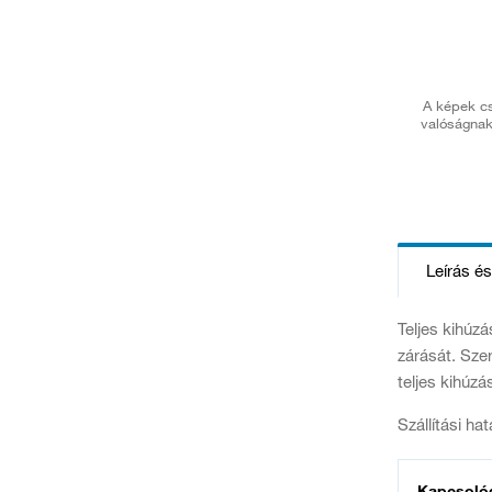
A képek cs
valóságnak
Leírás é
Teljes kihúzá
zárását. Sze
teljes kihúzá
Szállítási ha
Kapcsoló