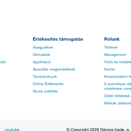
Értékesítés támogatás
Rólunk
Árjegyzékek
Történet
Útmutatók
Management
tató
Applikáció
Víziói és küldet
Speciális megrendelések
Karrier
Tanúsítványok
Kereskedelmi fe
Online Értékesítés
A személyes ad
védelmére vona
Gyors szállítás
Üzleti feltétele
Márkák áttekin
youtube
© Copyright 2026 Démos trade, a. s