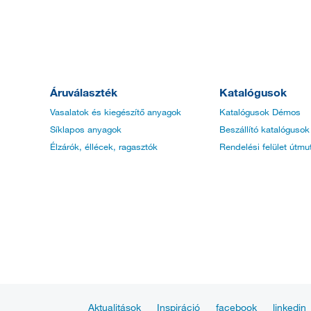
Áruválaszték
Katalógusok
Vasalatok és kiegészítő anyagok
Katalógusok Démos
Síklapos anyagok
Beszállító katalógusok
Élzárók, éllécek, ragasztók
Rendelési felület útmu
Aktualitások
Inspiráció
facebook
linkedin