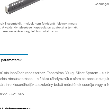
Csomagol
ak illusztrációk, melyek nem feltétlenül felelnek meg a
. A valós kivitelezéssel kapcsolatos adatokat a termék
megnevezése vagy leírása tartalmazza.
s paraméterek
sú sín InnoTech rendszerhez. Teherbírás 30 kg. Silent System - a sínb
relés rácsúsztatással - a fiókot ráhelyezzük a sínre és becsúsztatju
sú sínre kicserélhetjük a szekrény belső méretének cseréje vagy a fro
táridő: 8-21 nap.
dó dokumentumok