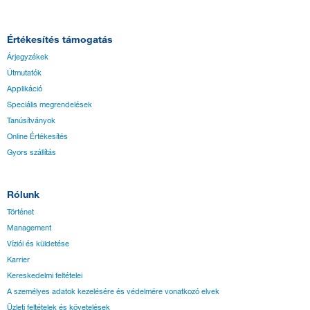
Értékesítés támogatás
Árjegyzékek
Útmutatók
Applikáció
Speciális megrendelések
Tanúsítványok
Online Értékesítés
Gyors szállítás
Rólunk
Történet
Management
Víziói és küldetése
Karrier
Kereskedelmi feltételei
A személyes adatok kezelésére és védelmére vonatkozó elvek
Üzleti feltételek és követelések