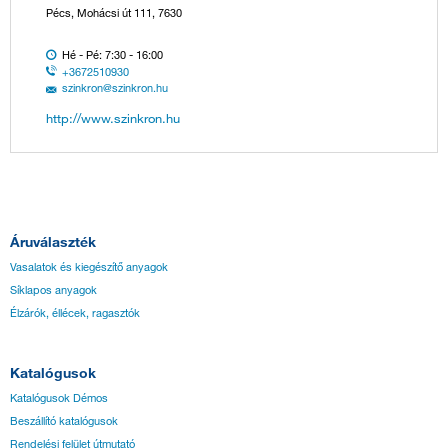
Pécs, Mohácsi út 111, 7630
Hé - Pé: 7:30 - 16:00
+3672510930
szinkron@szinkron.hu
http://www.szinkron.hu
Áruválaszték
Vasalatok és kiegészítő anyagok
Síklapos anyagok
Élzárók, éllécek, ragasztók
Katalógusok
Katalógusok Démos
Beszállító katalógusok
Rendelési felület útmutató