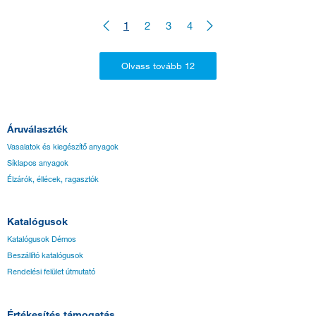
1
2
3
4
Áruválaszték
Vasalatok és kiegészítő anyagok
Síklapos anyagok
Élzárók, éllécek, ragasztók
Katalógusok
Katalógusok Démos
Beszállító katalógusok
Rendelési felület útmutató
Értékesítés támogatás