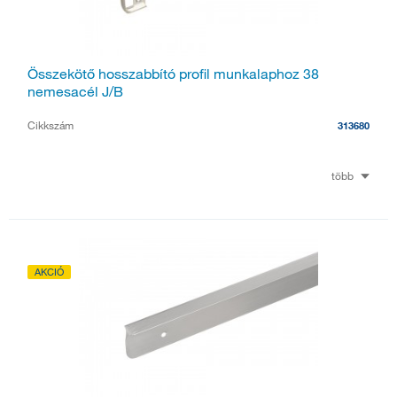
Összekötő hosszabbító profil munkalaphoz 38
nemesacél J/B
Cikkszám
313680
több
AKCIÓ