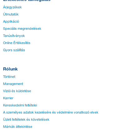
Árjegyzékek
Útmutatók
Applikáció
Speciális megrendelések
Tanúsítványok
Online Értékesítés
Gyors szállítás
Rólunk
Történet
Management
Víziói és küldetése
Karrier
Kereskedelmi feltételei
A személyes adatok kezelésére és védelmére vonatkozó elvek
Üzleti feltételek és követelések
Márkák áttekintése