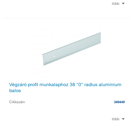
több
Végzáró profil munkalaphoz 38 "0" radius alumínium
balos
Cikkszám
349449
több