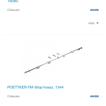
16080
Cikkszám
404356
több
POETTKER FM-Stop hossz. 1344
Cikkszám
404358