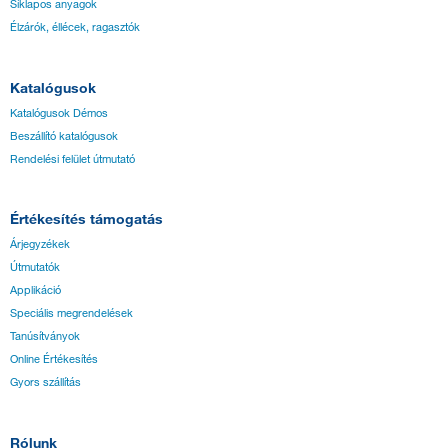
Síklapos anyagok
Élzárók, éllécek, ragasztók
Katalógusok
Katalógusok Démos
Beszállító katalógusok
Rendelési felület útmutató
Értékesítés támogatás
Árjegyzékek
Útmutatók
Applikáció
Speciális megrendelések
Tanúsítványok
Online Értékesítés
Gyors szállítás
Rólunk