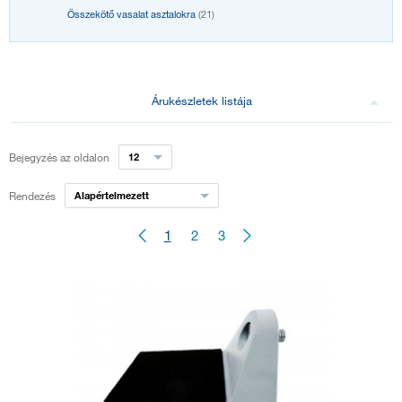
Összekötő vasalat asztalokra
(21)
Árukészletek listája
Bejegyzés az oldalon
12
Rendezés
Alapértelmezett
1
2
3