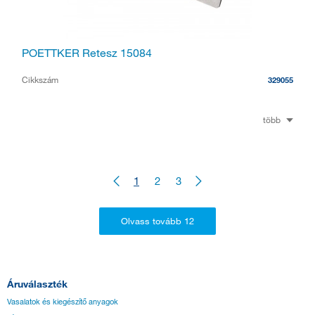
POETTKER Retesz 15084
Cikkszám
329055
több
1
2
3
Áruválaszték
Vasalatok és kiegészítő anyagok