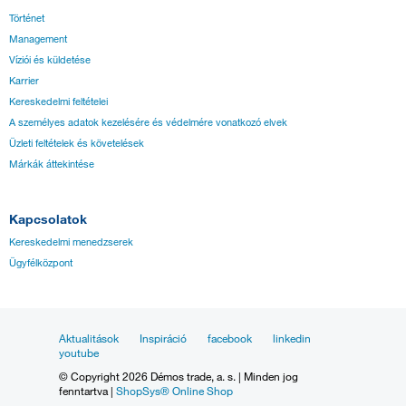
Történet
Management
Víziói és küldetése
Karrier
Kereskedelmi feltételei
A személyes adatok kezelésére és védelmére vonatkozó elvek
Üzleti feltételek és követelések
Márkák áttekintése
Kapcsolatok
Kereskedelmi menedzserek
Ügyfélközpont
Aktualitások
Inspiráció
facebook
linkedin
youtube
© Copyright 2026 Démos trade, a. s. | Minden jog
fenntartva |
ShopSys® Online Shop