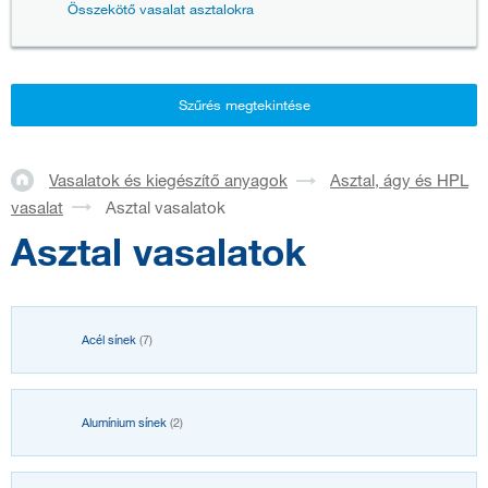
Összekötő vasalat asztalokra
Szűrés megtekintése
Vasalatok és kiegészítő anyagok
Asztal, ágy és HPL
vasalat
Asztal vasalatok
Asztal vasalatok
Acél sínek
(7)
Alumínium sínek
(2)