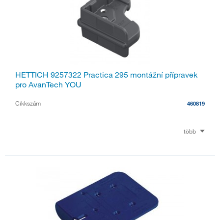
HETTICH 9257322 Practica 295 montážní přípravek
pro AvanTech YOU
Cikkszám
460819
több