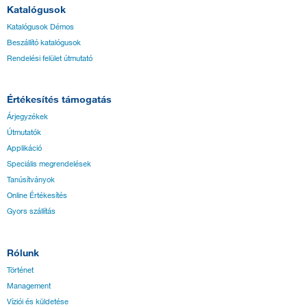
Katalógusok
Katalógusok Démos
Beszállító katalógusok
Rendelési felület útmutató
Értékesítés támogatás
Árjegyzékek
Útmutatók
Applikáció
Speciális megrendelések
Tanúsítványok
Online Értékesítés
Gyors szállítás
Rólunk
Történet
Management
Víziói és küldetése