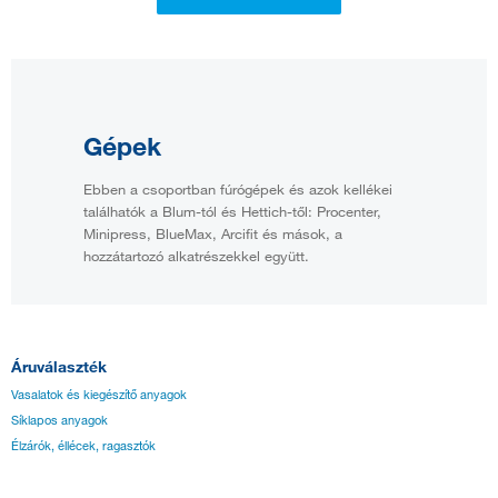
Gépek
Ebben a csoportban fúrógépek és azok kellékei
találhatók a Blum-tól és Hettich-től: Procenter,
Minipress, BlueMax, Arcifit és mások, a
hozzátartozó alkatrészekkel együtt.
Áruválaszték
Vasalatok és kiegészítő anyagok
Síklapos anyagok
Élzárók, éllécek, ragasztók