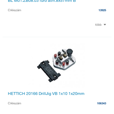
BL M01.ZB08.03 fúró átm.8x57mm B
Cikkszám
13925
több
HETTICH 20166 DrillJig VB 1x10 1x20mm
Cikkszám
106343