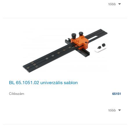
több
BL 65.1051.02 univerzális sablon
Cikkszám
65151
több