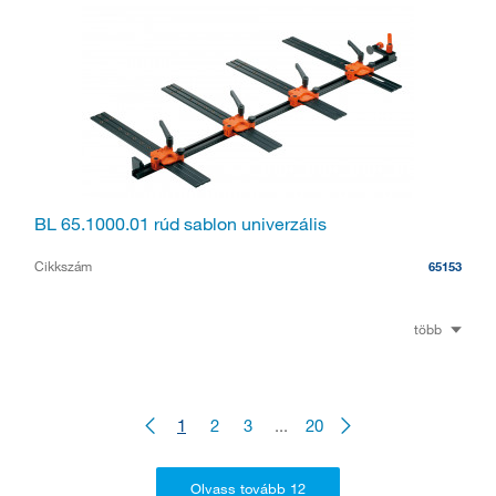
BL 65.1000.01 rúd sablon univerzális
Cikkszám
65153
több
1
2
3
...
20