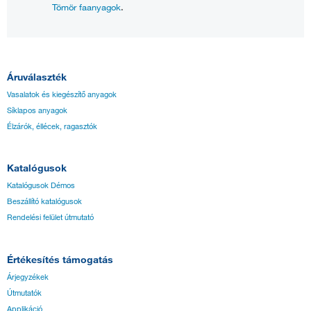
Tömör faanyagok
.
Áruválaszték
Vasalatok és kiegészítő anyagok
Síklapos anyagok
Élzárók, éllécek, ragasztók
Katalógusok
Katalógusok Démos
Beszállító katalógusok
Rendelési felület útmutató
Értékesítés támogatás
Árjegyzékek
Útmutatók
Applikáció