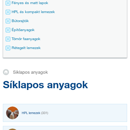
Fényes és matt lapok
HPL és kompakt lemezek
Bútorajtók
Építőanyagok
Tömör faanyagok
Rétegelt lemezek
Síklapos anyagok
Síklapos anyagok
HPL lemezek
(331)