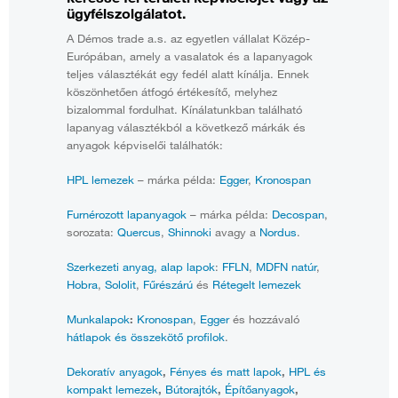
ügyfélszolgálatot.
A Démos trade a.s. az egyetlen vállalat Közép-
Európában, amely a vasalatok és a lapanyagok
teljes választékát egy fedél alatt kínálja. Ennek
köszönhetően átfogó értékesítő, melyhez
bizalommal fordulhat. Kínálatunkban található
lapanyag választékból a következő márkák és
anyagok képviselői találhatók:
HPL lemezek
– márka példa:
Egger
,
Kronospan
Furnérozott lapanyagok
– márka példa:
Decospan
,
sorozata:
Quercus
,
Shinnoki
avagy a
Nordus
.
Szerkezeti anyag, alap lapok
:
FFLN
,
MDFN natúr
,
Hobra
,
Sololit
,
Fűrészárú
és
Rétegelt lemezek
Munkalapok
:
Kronospan
,
Egger
és hozzávaló
hátlapok és összekötő profilok
.
Dekoratív anyagok
,
Fényes és matt lapok
,
HPL és
kompakt lemezek
,
Bútorajtók
,
Építőanyagok
,