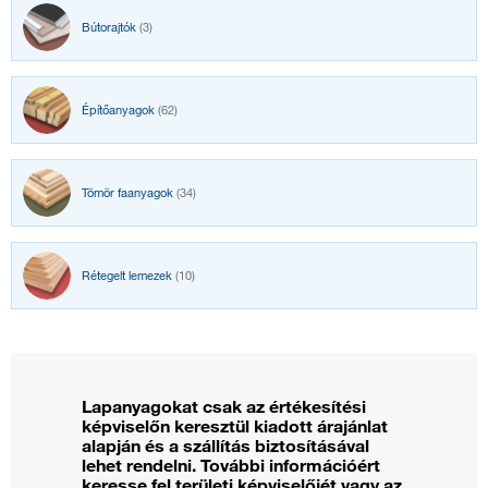
Bútorajtók
(3)
Építőanyagok
(62)
Tömör faanyagok
(34)
Rétegelt lemezek
(10)
Lapanyagokat csak az értékesítési
képviselőn keresztül kiadott árajánlat
alapján és a szállítás biztosításával
lehet rendelni. További információért
keresse fel területi képviselőjét vagy az