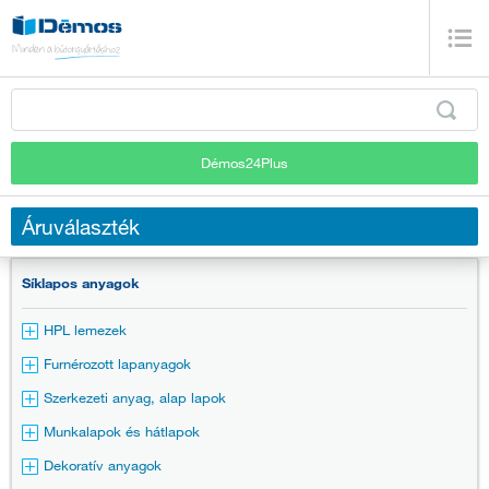
Démos24Plus
Áruválaszték
Síklapos anyagok
HPL lemezek
Furnérozott lapanyagok
Szerkezeti anyag, alap lapok
Munkalapok és hátlapok
Dekoratív anyagok