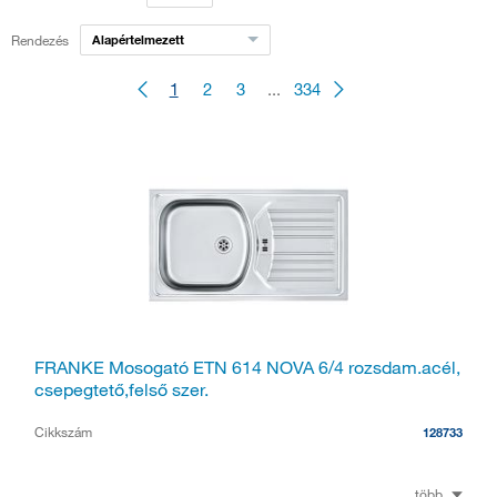
Rendezés
Alapértelmezett
1
2
3
...
334
FRANKE Mosogató ETN 614 NOVA 6/4 rozsdam.acél,
csepegtető,felső szer.
Cikkszám
128733
több