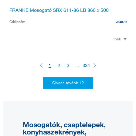
FRANKE Mosogató SRX 611-86 LB 860 x 500
Cikkszám
284879
több
1
2
3
...
334
Mosogatók, csaptelepek,
konyhaszekrények,