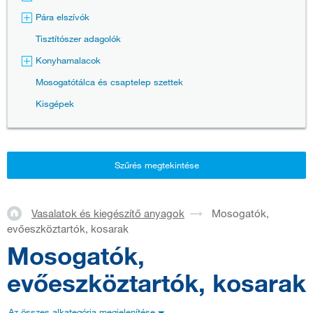
Pára elszívók
Tisztítószer adagolók
Konyhamalacok
Mosogatótálca és csaptelep szettek
Kisgépek
Szűrés megtekintése
Vasalatok és kiegészítő anyagok
Mosogatók,
evőeszköztartók, kosarak
Mosogatók,
evőeszköztartók, kosarak
Az összes alkategória megjelenítése