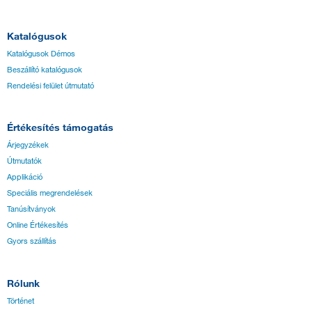
Katalógusok
Katalógusok Démos
Beszállító katalógusok
Rendelési felület útmutató
Értékesítés támogatás
Árjegyzékek
Útmutatók
Applikáció
Speciális megrendelések
Tanúsítványok
Online Értékesítés
Gyors szállítás
Rólunk
Történet