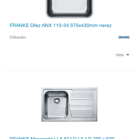
FRANKE Dřez ANX 110-34 370x430mm nerez
Cikkszám
384460
több
FRANKE Mosogató LLX 611/2J 3 1/2 790 x 500