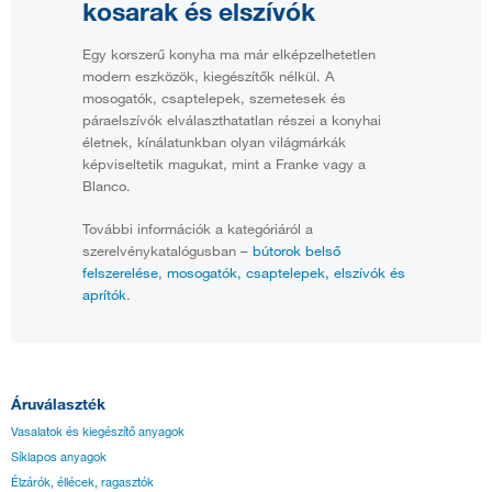
kosarak és elszívók
Egy korszerű konyha ma már elképzelhetetlen
modern eszközök, kiegészítők nélkül. A
mosogatók, csaptelepek, szemetesek és
páraelszívók elválaszthatatlan részei a konyhai
életnek, kínálatunkban olyan világmárkák
képviseltetik magukat, mint a Franke vagy a
Blanco.
További információk a kategóriáról a
szerelvénykatalógusban –
bútorok belső
felszerelése
,
mosogatók, csaptelepek, elszívók és
aprítók
.
Áruválaszték
Vasalatok és kiegészítő anyagok
Síklapos anyagok
Élzárók, éllécek, ragasztók