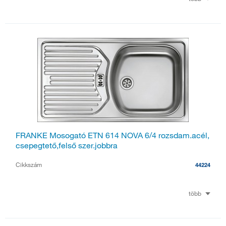
FRANKE Mosogató ETN 614 NOVA 6/4 rozsdam.acél,
csepegtető,felső szer.jobbra
Cikkszám
44224
több