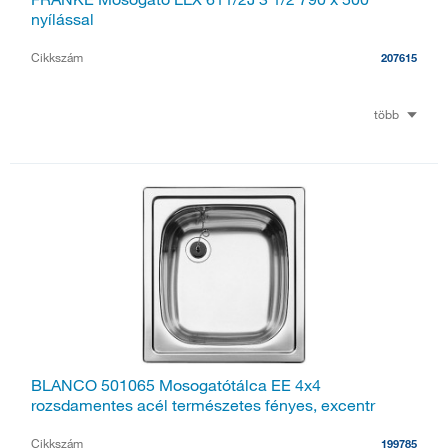
nyílással
Cikkszám
207615
több
BLANCO 501065 Mosogatótálca EE 4x4
rozsdamentes acél természetes fényes, excentr
Cikkszám
199785