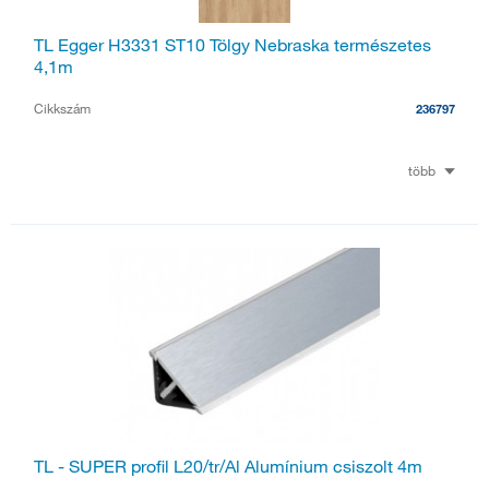
TL Egger H3331 ST10 Tölgy Nebraska természetes
4,1m
Cikkszám
236797
több
TL - SUPER profil L20/tr/Al Alumínium csiszolt 4m