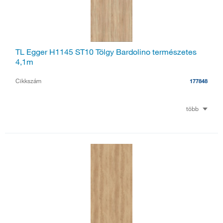
TL Egger H1145 ST10 Tölgy Bardolino természetes
4,1m
Cikkszám
177848
több