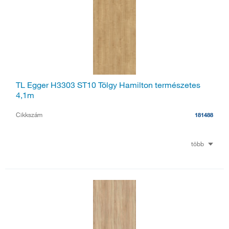
TL Egger H3303 ST10 Tölgy Hamilton természetes
4,1m
Cikkszám
181488
több