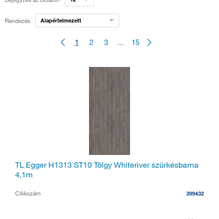
Rendezés
Alapértelmezett
1
2
3
...
15
TL Egger H1313 ST10 Tölgy Whiteriver szürkésbarna
4,1m
Cikkszám
399432