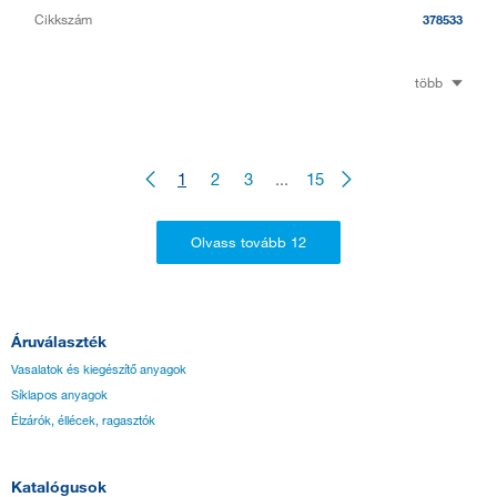
Cikkszám
378533
több
1
2
3
...
15
Áruválaszték
Vasalatok és kiegészítő anyagok
Síklapos anyagok
Élzárók, éllécek, ragasztók
Katalógusok