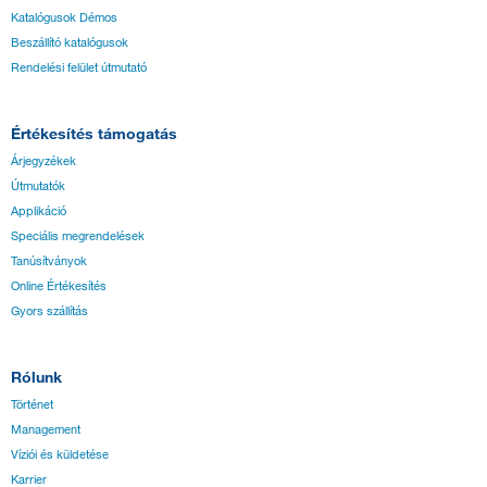
Katalógusok Démos
Beszállító katalógusok
Rendelési felület útmutató
Értékesítés támogatás
Árjegyzékek
Útmutatók
Applikáció
Speciális megrendelések
Tanúsítványok
Online Értékesítés
Gyors szállítás
Rólunk
Történet
Management
Víziói és küldetése
Karrier