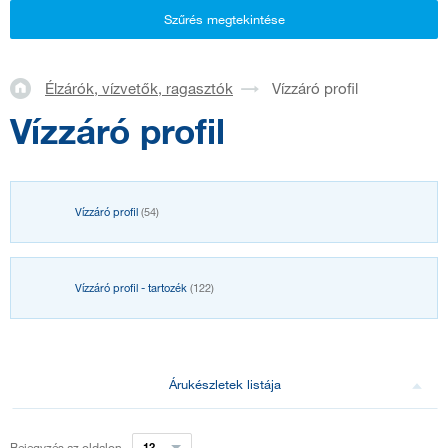
Szűrés megtekintése
Élzárók, vízvetők, ragasztók
Vízzáró profil
Vízzáró profil
Vízzáró profil
(54)
Vízzáró profil - tartozék
(122)
Árukészletek listája
Bejegyzés az oldalon
12