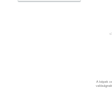
A képek cs
valóságnak