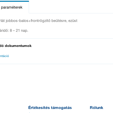
s paraméterek
lát jobbos-balos+frontrögzítő beütésre, ezüst
táridő: 8 – 21 nap.
dó dokumentumok
ntáció
Értékesítés támogatás
Rólunk