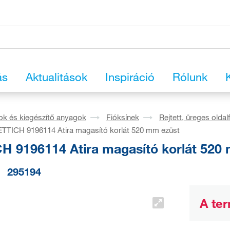
ás
Aktualitások
Inspiráció
Rólunk
ok és kiegészítő anyagok
Fióksínek
Rejtett, üreges oldal
TTICH 9196114 Atira magasító korlát 520 mm ezüst
H 9196114 Atira magasító korlát 520
295194
A ter