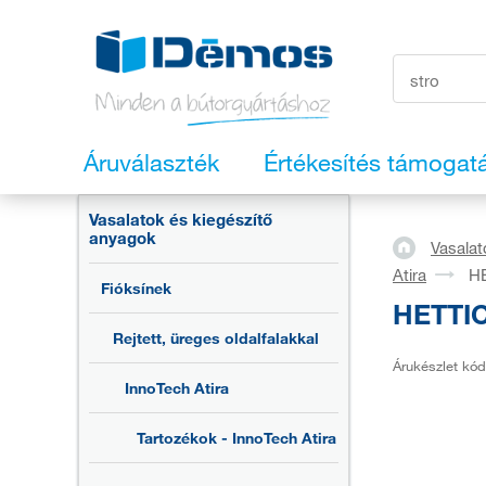
Áruválaszték
Értékesítés támogat
Vasalatok és kiegészítő
anyagok
Vasalat
Atira
HE
Fióksínek
HETTIC
Rejtett, üreges oldalfalakkal
Árukészlet kód
InnoTech Atira
Tartozékok - InnoTech Atira