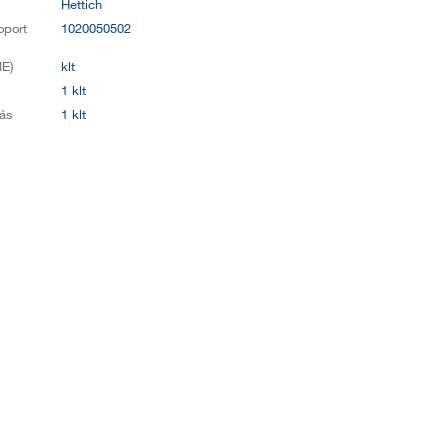
Hettich
oport
1020050502
E)
klt
s
1 klt
ás
1 klt