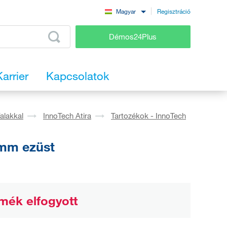
Regisztráció
Magyar
Démos24Plus
Karrier
Kapcsolatok
falakkal
InnoTech Atira
Tartozékok - InnoTech
 mm ezüst
mék elfogyott