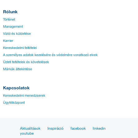
Rólunk
Történet
Management
Víziói és küldetése
Karrier
Kereskedelmi feltételei
A személyes adatok kezelésére és védelmére vonatkozó elvek
Üzleti feltételek és követelések
Márkák áttekintése
Kapcsolatok
Kereskedelmi menedzserek
Ügyfélközpont
Aktualitások
Inspiráció
facebook
linkedin
youtube