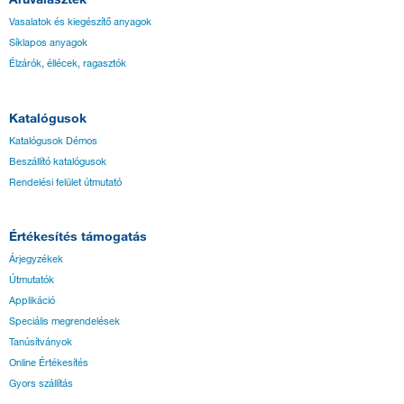
Vasalatok és kiegészítő anyagok
Síklapos anyagok
Élzárók, éllécek, ragasztók
Katalógusok
Katalógusok Démos
Beszállító katalógusok
Rendelési felület útmutató
Értékesítés támogatás
Árjegyzékek
Útmutatók
Applikáció
Speciális megrendelések
Tanúsítványok
Online Értékesítés
Gyors szállítás