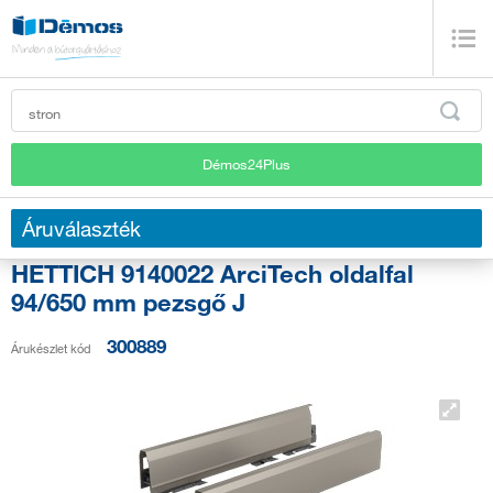
Démos24Plus
Áruválaszték
HETTICH 9140022 ArciTech oldalfal
94/650 mm pezsgő J
300889
Árukészlet kód