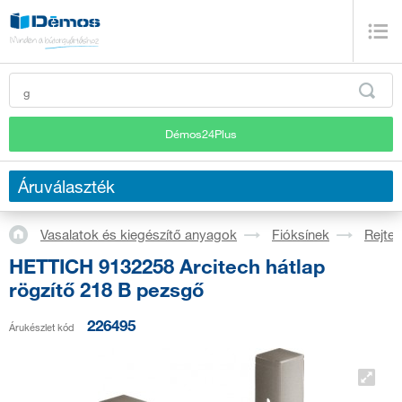
Démos24Plus
Áruválaszték
Vasalatok és kiegészítő anyagok
Fióksínek
Rejtet
HETTICH 9132258 Arcitech hátlap
rögzítő 218 B pezsgő
226495
Árukészlet kód