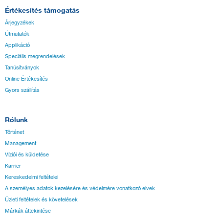
Értékesítés támogatás
Árjegyzékek
Útmutatók
Applikáció
Speciális megrendelések
Tanúsítványok
Online Értékesítés
Gyors szállítás
Rólunk
Történet
Management
Víziói és küldetése
Karrier
Kereskedelmi feltételei
A személyes adatok kezelésére és védelmére vonatkozó elvek
Üzleti feltételek és követelések
Márkák áttekintése