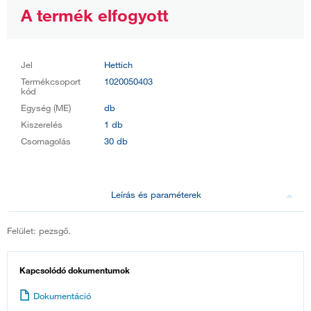
A termék elfogyott
Jel
Hettich
Termékcsoport
1020050403
kód
Egység (ME)
db
Kiszerelés
1 db
Csomagolás
30 db
Leírás és paraméterek
Felület: pezsgő.
Kapcsolódó dokumentumok
Dokumentáció