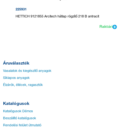
225931
HETTICH 9121855 Arcitech hátlap rögzítő 218 B antracit
Raktári
Áruválaszték
Vasalatok és kiegészítő anyagok
Síklapos anyagok
Élzárók, éllécek, ragasztók
Katalógusok
Katalógusok Démos
Beszállító katalógusok
Rendelési felület útmutató