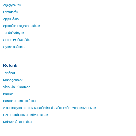
Árjegyzékek
Útmutatók
Applikáció
Speciális megrendelések
Tanúsítványok
Online Értékesítés
Gyors szállítás
Rólunk
Történet
Management
Víziói és küldetése
Karrier
Kereskedelmi feltételei
A személyes adatok kezelésére és védelmére vonatkozó elvek
Üzleti feltételek és követelések
Márkák áttekintése