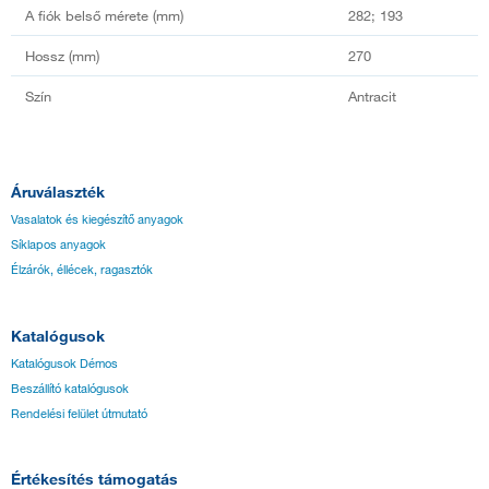
A fiók belső mérete (mm)
282; 193
Hossz (mm)
270
Szín
Antracit
Áruválaszték
Vasalatok és kiegészítő anyagok
Síklapos anyagok
Élzárók, éllécek, ragasztók
Katalógusok
Katalógusok Démos
Beszállító katalógusok
Rendelési felület útmutató
Értékesítés támogatás