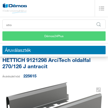
Démos24Plus
Áruválaszték
HETTICH 9121298 ArciTech oldalfal
270/126 J antracit
225615
Árukészlet kód