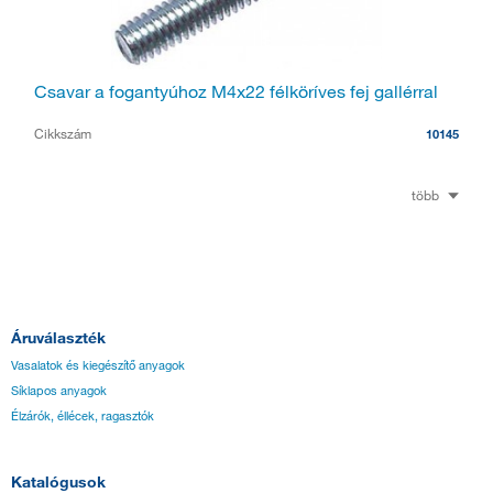
Csavar a fogantyúhoz M4x22 félköríves fej gallérral
Cikkszám
10145
több
Áruválaszték
Vasalatok és kiegészítő anyagok
Síklapos anyagok
Élzárók, éllécek, ragasztók
Katalógusok