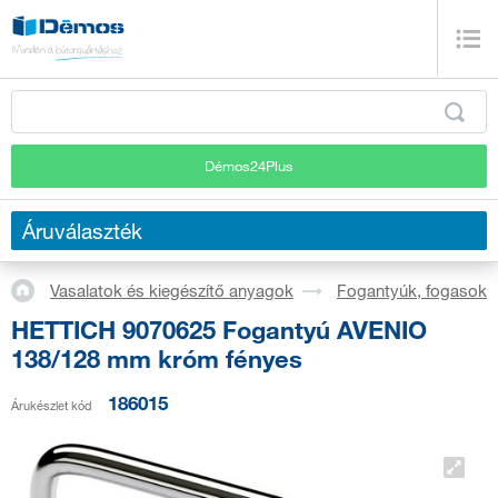
Démos24Plus
Áruválaszték
Vasalatok és kiegészítő anyagok
Fogantyúk, fogasok
HETTICH 9070625 Fogantyú AVENIO
138/128 mm króm fényes
186015
Árukészlet kód