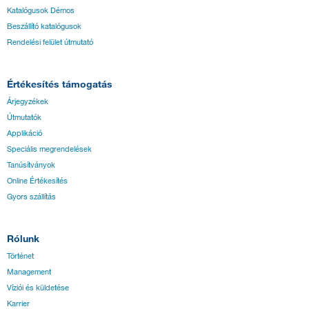
Katalógusok Démos
Beszállító katalógusok
Rendelési felület útmutató
Értékesítés támogatás
Árjegyzékek
Útmutatók
Applikáció
Speciális megrendelések
Tanúsítványok
Online Értékesítés
Gyors szállítás
Rólunk
Történet
Management
Víziói és küldetése
Karrier