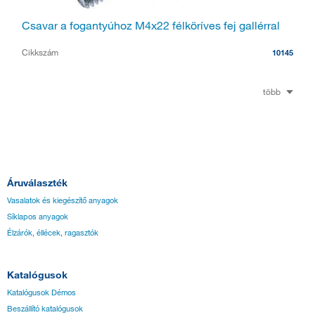
Csavar a fogantyúhoz M4x22 félköríves fej gallérral
Cikkszám
10145
több
Áruválaszték
Vasalatok és kiegészítő anyagok
Síklapos anyagok
Élzárók, éllécek, ragasztók
Katalógusok
Katalógusok Démos
Beszállító katalógusok