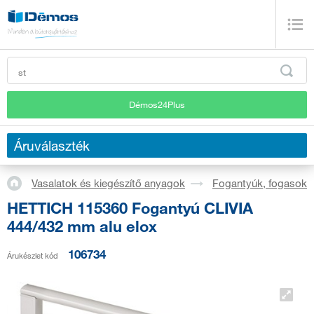
Démos24Plus
Áruválaszték
Vasalatok és kiegészítő anyagok
Fogantyúk, fogasok
HETTICH 115360 Fogantyú CLIVIA
444/432 mm alu elox
106734
Árukészlet kód