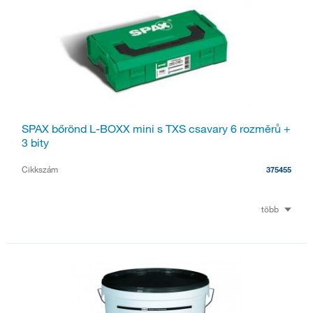
SPAX bőrönd L-BOXX mini s TXS csavary 6 rozměrů +
3 bity
Cikkszám
375455
több