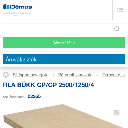
Démos24Plus
Áruválaszték
Síklapos anyagok
Rétegelt lemezek
Furnérlap - 
RLA BÜKK CP/CP 2500/1250/4
02365
Árukészlet kód