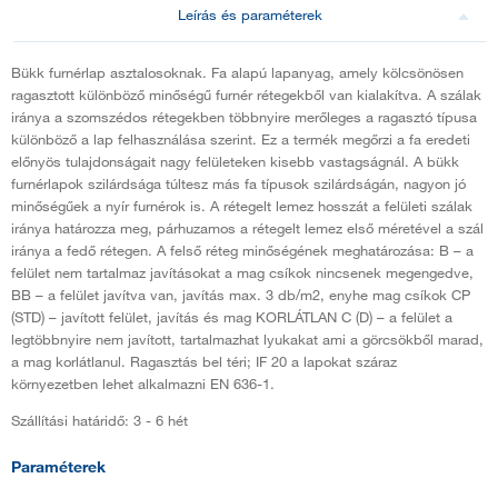
Leírás és paraméterek
Bükk furnérlap asztalosoknak. Fa alapú lapanyag, amely kölcsönösen
ragasztott különböző minőségű furnér rétegekből van kialakítva. A szálak
iránya a szomszédos rétegekben többnyire merőleges a ragasztó típusa
különböző a lap felhasználása szerint. Ez a termék megőrzi a fa eredeti
előnyös tulajdonságait nagy felületeken kisebb vastagságnál. A bükk
furnérlapok szilárdsága túltesz más fa típusok szilárdságán, nagyon jó
minőségűek a nyír furnérok is. A rétegelt lemez hosszát a felületi szálak
iránya határozza meg, párhuzamos a rétegelt lemez első méretével a szál
iránya a fedő rétegen. A felső réteg minőségének meghatározása: B – a
felület nem tartalmaz javításokat a mag csíkok nincsenek megengedve,
BB – a felület javítva van, javítás max. 3 db/m2, enyhe mag csíkok CP
(STD) – javított felület, javítás és mag KORLÁTLAN C (D) – a felület a
legtöbbnyire nem javított, tartalmazhat lyukakat ami a görcsökből marad,
a mag korlátlanul. Ragasztás bel téri; IF 20 a lapokat száraz
környezetben lehet alkalmazni EN 636-1.
Szállítási határidő: 3 - 6 hét
Paraméterek