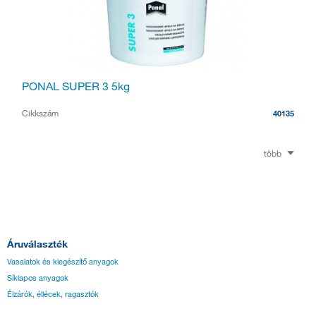
PONAL SUPER 3 5kg
Cikkszám
40135
több
Áruválaszték
Vasalatok és kiegészítő anyagok
Síklapos anyagok
Élzárók, éllécek, ragasztók