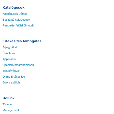
Katalógusok
Katalógusok Démos
Beszállító katalógusok
Rendelési felület útmutató
Értékesítés támogatás
Árjegyzékek
Útmutatók
Applikáció
Speciális megrendelések
Tanúsítványok
Online Értékesítés
Gyors szállítás
Rólunk
Történet
Management