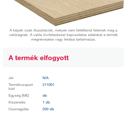
A képek csak illusztrációk, melyek nem feltétlenül felelnek meg a
valóságnak. A valós kivitelezéssel kapcsolatos adatokat a termék
megnevezése vagy leírása tartalmazza.
A termék elfogyott
Jel
N/A
Termékcsoport
211001
kód
Egység (ME)
db
Kiszerelés
1 db
Csomagolás
200 db