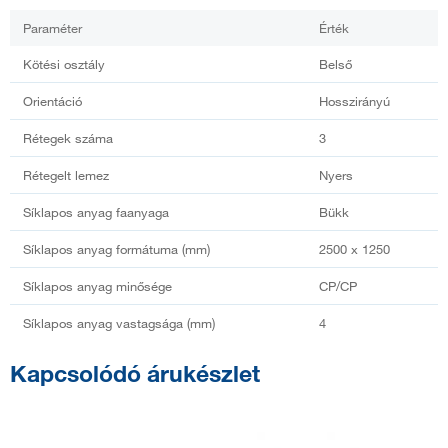
Paraméter
Érték
Kötési osztály
Belső
Orientáció
Hosszirányú
Rétegek száma
3
Rétegelt lemez
Nyers
Síklapos anyag faanyaga
Bükk
Síklapos anyag formátuma (mm)
2500 x 1250
Síklapos anyag minősége
CP/CP
Síklapos anyag vastagsága (mm)
4
Kapcsolódó árukészlet