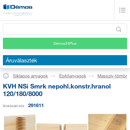
Démos24Plus
Áruválaszték
Síklapos anyagok
Építőanyagok
Masszív-tömörf
KVH NSi Smrk nepohl.konstr.hranol
120/180/8000
291611
Árukészlet kód