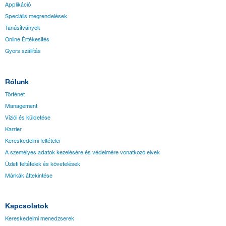
Applikáció
Speciális megrendelések
Tanúsítványok
Online Értékesítés
Gyors szállítás
Rólunk
Történet
Management
Víziói és küldetése
Karrier
Kereskedelmi feltételei
A személyes adatok kezelésére és védelmére vonatkozó elvek
Üzleti feltételek és követelések
Márkák áttekintése
Kapcsolatok
Kereskedelmi menedzserek