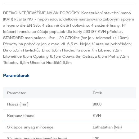
ŘEZIVO NEPŘEVÁŽÍME NA SK POBOČKY. Konstrukční stavební hranol
(KVH) kvalita NSi - nepohledová, délkově nastavováno zubovým spojem
a lepeno dle EN 385. 4 stranně čistě hoblováno, 4 sražené hrany. Při
krácení hranolu se účtuje poplatek dle karty 263187 KVH příplatek
STANDARD manipulace +řez – 20 CZK/řez (řez je v toleranci +/-10cm)
Převozy na pobočky jen v max. dl. 6,5 m. Nejdelší auta na pobočkách:
Brno 6,5m Havlíčkův Brod 6,6m Hradec Králové 7m Liberec 7,2m
Litoměřice 6,5m Opařany 6,15m Opava 6m Ostrava 6,5m Praha 7,2m
Třebotov 6,5m Uherské Hradiště 6,5m
Paraméterek
Paraméter
Érték
Hossz (mm)
8000
Korpusz típusa
KVH
Síklapos anyag minősége
Láthatatlan (Nsi)
Síklapos anyag vastagsága (mm)
120