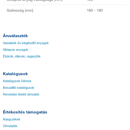
Szélesség (mm)
180 - 180
Áruválaszték
Vasalatok és kiegészítő anyagok
Síklapos anyagok
Élzárók, éllécek, ragasztók
Katalógusok
Katalógusok Démos
Beszállító katalógusok
Rendelési felület útmutató
Értékesítés támogatás
Árjegyzékek
Útmutatók