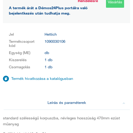
Rendelésre
Vásárlás
A termék árát a Démos24Plus portálra való
bejelentkezés után tudhatja meg.
Jel
Hettich
Termékcsoport
1090030106
kód
Egység (ME)
db
Kiszerelés
1 db
Csomagolás
1 db
Termék hivatkozása a katalógusban
Leírás és paraméterek
standard szélességű korpuszba, névleges hosszúság 470mm ezüst
műanyag