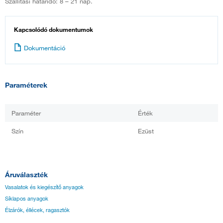
Szállítási határidő: 8 – 21 nap.
Kapcsolódó dokumentumok
Dokumentáció
Paraméterek
Paraméter
Érték
Szín
Ezüst
Áruválaszték
Vasalatok és kiegészítő anyagok
Síklapos anyagok
Élzárók, éllécek, ragasztók