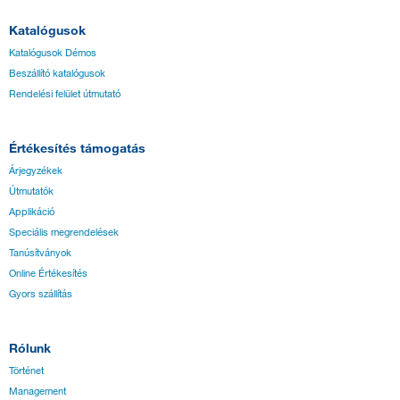
Katalógusok
Katalógusok Démos
Beszállító katalógusok
Rendelési felület útmutató
Értékesítés támogatás
Árjegyzékek
Útmutatók
Applikáció
Speciális megrendelések
Tanúsítványok
Online Értékesítés
Gyors szállítás
Rólunk
Történet
Management