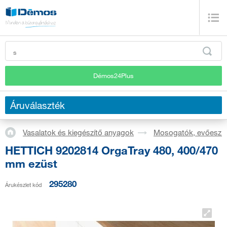
Démos24Plus
Áruválaszték
Vasalatok és kiegészítő anyagok
Mosogatók, evőeszkö
HETTICH 9202814 OrgaTray 480, 400/470
mm ezüst
295280
Árukészlet kód