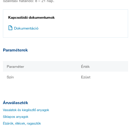
Szállítási határidő: 8 – 21 nap.
Kapcsolódó dokumentumok
Dokumentáció
Paraméterek
Paraméter
Érték
Szín
Ezüst
Áruválaszték
Vasalatok és kiegészítő anyagok
Síklapos anyagok
Élzárók, éllécek, ragasztók