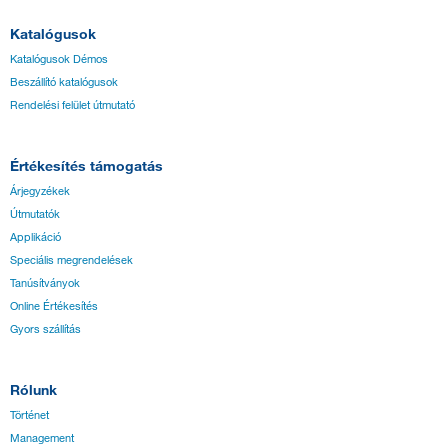
Katalógusok
Katalógusok Démos
Beszállító katalógusok
Rendelési felület útmutató
Értékesítés támogatás
Árjegyzékek
Útmutatók
Applikáció
Speciális megrendelések
Tanúsítványok
Online Értékesítés
Gyors szállítás
Rólunk
Történet
Management