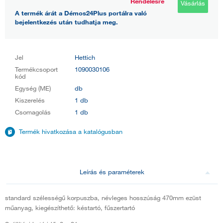
Rendelésre
Vásárlás
A termék árát a Démos24Plus portálra való
bejelentkezés után tudhatja meg.
Jel
Hettich
Termékcsoport
1090030106
kód
Egység (ME)
db
Kiszerelés
1 db
Csomagolás
1 db
Termék hivatkozása a katalógusban
Leírás és paraméterek
standard szélességű korpuszba, névleges hosszúság 470mm ezüst
műanyag, kiegészíthető: késtartó, fűszertartó