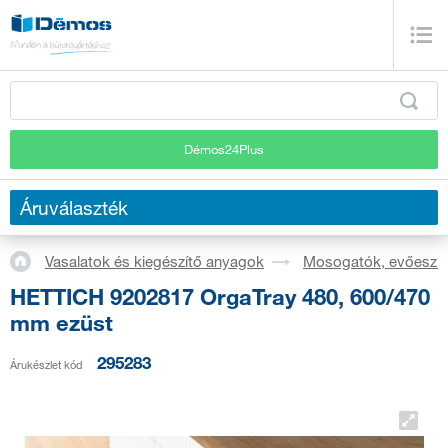
Démos24Plus
Áruválaszték
Vasalatok és kiegészítő anyagok
Mosogatók, evőeszkö
HETTICH 9202817 OrgaTray 480, 600/470
mm ezüst
295283
Árukészlet kód