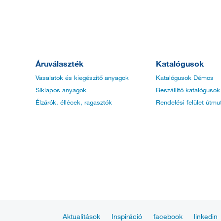
Áruválaszték
Katalógusok
Vasalatok és kiegészítő anyagok
Katalógusok Démos
Síklapos anyagok
Beszállító katalógusok
Élzárók, éllécek, ragasztók
Rendelési felület útmu
Aktualitások
Inspiráció
facebook
linkedin