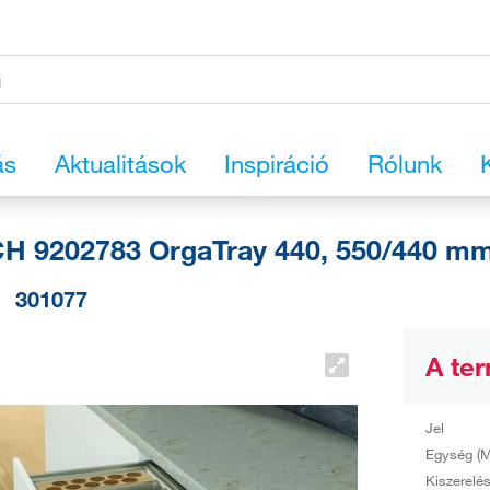
ás
Aktualitások
Inspiráció
Rólunk
H 9202783 OrgaTray 440, 550/440 m
301077
A ter
Jel
Egység (M
Kiszerelé