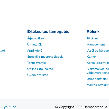
Értékesítés támogatás
Rólunk
Árjegyzékek
Történet
Útmutatók
Management
tató
Applikáció
Víziói és küldet
Speciális megrendelések
Karrier
Tanúsítványok
Kereskedelmi fe
Online Értékesítés
A személyes ad
védelmére vona
Gyors szállítás
Üzleti feltétele
Márkák áttekin
youtube
© Copyright 2026 Démos trade, a. s