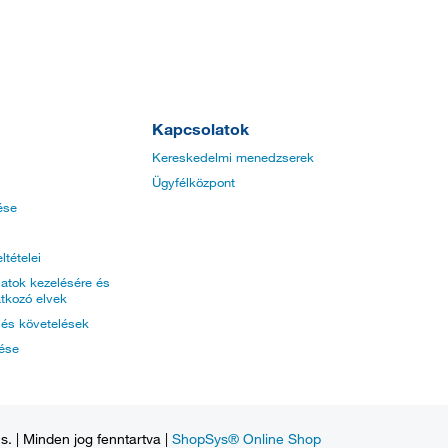
Kapcsolatok
Kereskedelmi menedzserek
Ügyfélközpont
ése
ltételei
atok kezelésére és
tkozó elvek
k és követelések
tése
. | Minden jog fenntartva |
ShopSys® Online Shop