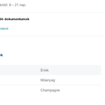
táridő: 8 – 21 nap.
dó dokumentumok
ntáció
ek
Érték
Műanyag
Champagne