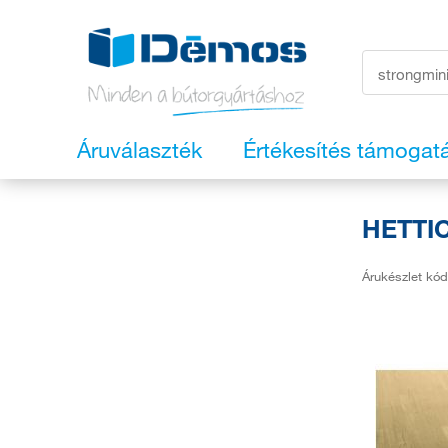
Áruválaszték
Értékesítés támogat
HETTIC
Árukészlet kód