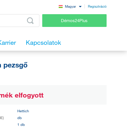
Regisztráció
Magyar
Démos24Plus
Karrier
Kapcsolatok
m pezsgő
mék elfogyott
Hettich
E)
db
s
1 db