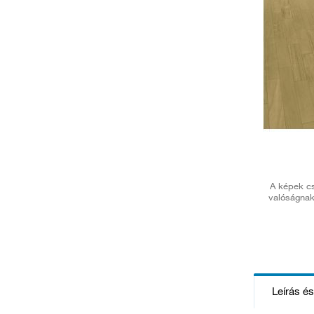
A képek cs
valóságnak
Leírás é