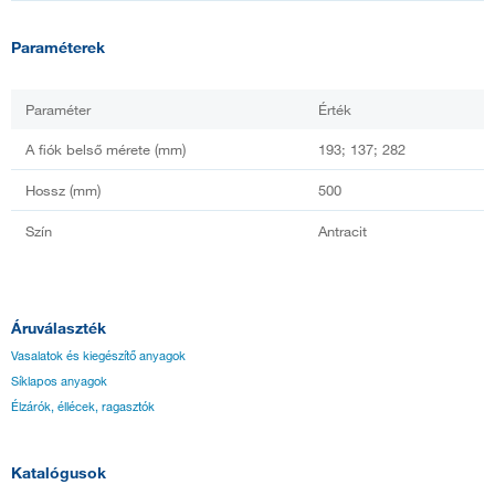
Paraméterek
Paraméter
Érték
A fiók belső mérete (mm)
193; 137; 282
Hossz (mm)
500
Szín
Antracit
Áruválaszték
Vasalatok és kiegészítő anyagok
Síklapos anyagok
Élzárók, éllécek, ragasztók
Katalógusok