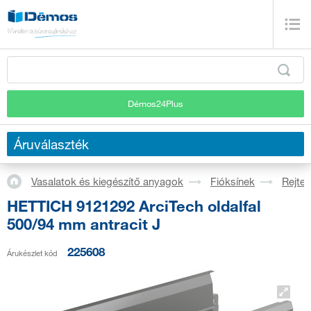
Démos24Plus
Áruválaszték
Vasalatok és kiegészítő anyagok
Fióksínek
Rejtet
HETTICH 9121292 ArciTech oldalfal
500/94 mm antracit J
225608
Árukészlet kód