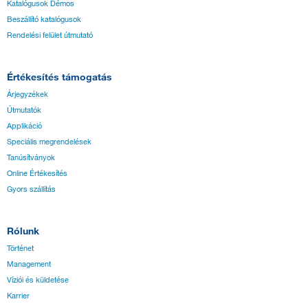
Katalógusok Démos
Beszállító katalógusok
Rendelési felület útmutató
Értékesítés támogatás
Árjegyzékek
Útmutatók
Applikáció
Speciális megrendelések
Tanúsítványok
Online Értékesítés
Gyors szállítás
Rólunk
Történet
Management
Víziói és küldetése
Karrier