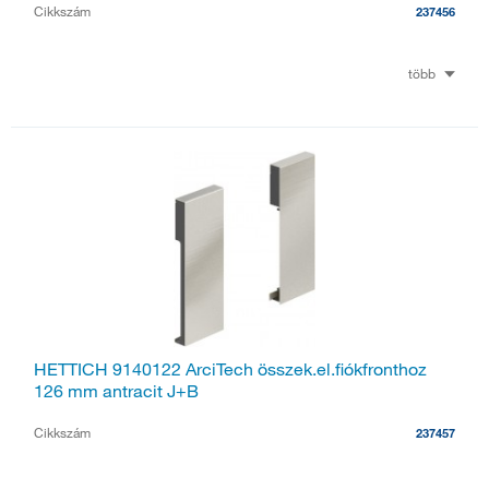
Cikkszám
237456
több
HETTICH 9140122 ArciTech összek.el.fiókfronthoz
126 mm antracit J+B
Cikkszám
237457