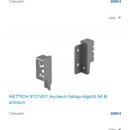
Cikkszám
225914
több
HETTICH 9121831 Arcitech hátlap rögzítő 94 B
antracit
Cikkszám
225913
több