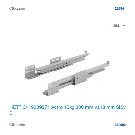
Cikkszám
225944
több
HETTICH 9239271 Actro 10kg 300 mm va18 mm SiSy
B
Cikkszám
352602