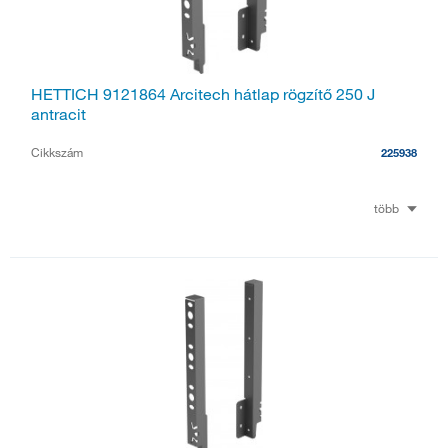
HETTICH 9121864 Arcitech hátlap rögzítő 250 J
antracit
Cikkszám
225938
több