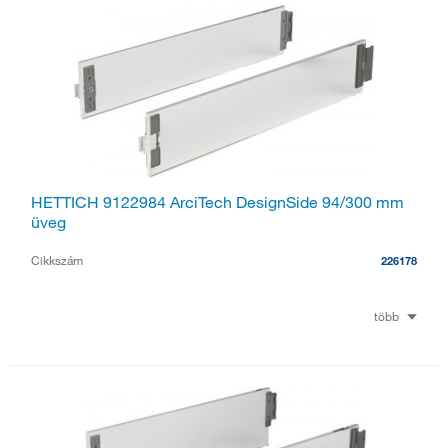
HETTICH 9122984 ArciTech DesignSide 94/300 mm
üveg
Cikkszám
226178
több