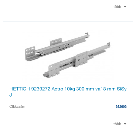
több
HETTICH 9239272 Actro 10kg 300 mm va18 mm SiSy
J
Cikkszám
352603
több