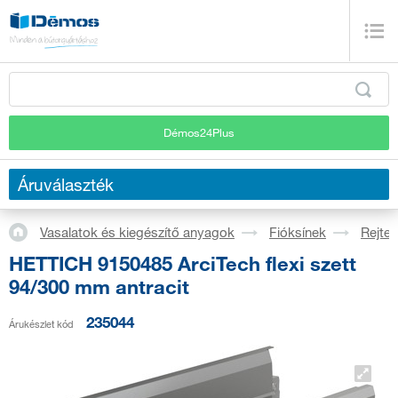
Démos24Plus
Áruválaszték
Vasalatok és kiegészítő anyagok
Fióksínek
Rejtet
HETTICH 9150485 ArciTech flexi szett
94/300 mm antracit
235044
Árukészlet kód