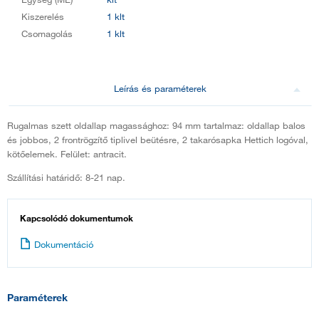
Kiszerelés
1 klt
Csomagolás
1 klt
Leírás és paraméterek
Rugalmas szett oldallap magassághoz: 94 mm tartalmaz: oldallap balos
és jobbos, 2 frontrögzítő tiplivel beütésre, 2 takarósapka Hettich logóval,
kötőelemek. Felület: antracit.
Szállítási határidő: 8-21 nap.
Kapcsolódó dokumentumok
Dokumentáció
Paraméterek