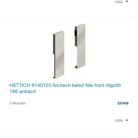
több
HETTICH 9140123 Arcitech belső fiók front rögzítő
186 antracit
Cikkszám
237458
több