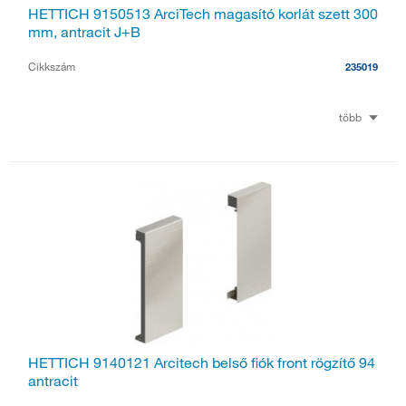
HETTICH 9150513 ArciTech magasító korlát szett 300
mm, antracit J+B
Cikkszám
235019
több
HETTICH 9140121 Arcitech belső fiók front rögzítő 94
antracit