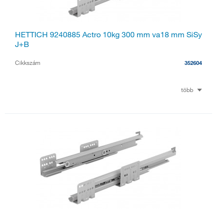
HETTICH 9240885 Actro 10kg 300 mm va18 mm SiSy
J+B
Cikkszám
352604
több