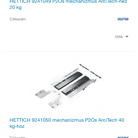
HETTICH 9241049 P2Os mechanizmus ArciTech-hez
20 kg
Cikkszám
352768
több
HETTICH 9241050 mechanizmus P2Os ArciTech 40
kg-hoz
Cikkszám
352769