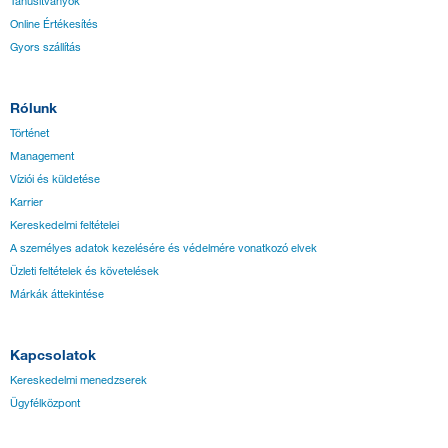
Tanúsítványok
Online Értékesítés
Gyors szállítás
Rólunk
Történet
Management
Víziói és küldetése
Karrier
Kereskedelmi feltételei
A személyes adatok kezelésére és védelmére vonatkozó elvek
Üzleti feltételek és követelések
Márkák áttekintése
Kapcsolatok
Kereskedelmi menedzserek
Ügyfélközpont