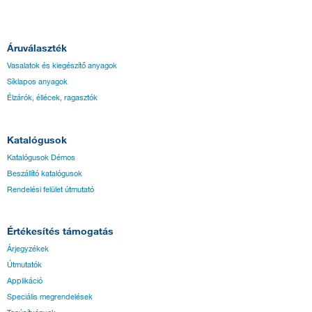
Áruválaszték
Vasalatok és kiegészítő anyagok
Síklapos anyagok
Élzárók, éllécek, ragasztók
Katalógusok
Katalógusok Démos
Beszállító katalógusok
Rendelési felület útmutató
Értékesítés támogatás
Árjegyzékek
Útmutatók
Applikáció
Speciális megrendelések