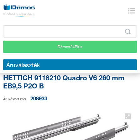
Démos24Plus
Áruválaszték
HETTICH 9118210 Quadro V6 260 mm
EB9,5 P2O B
208933
Árukészlet kód