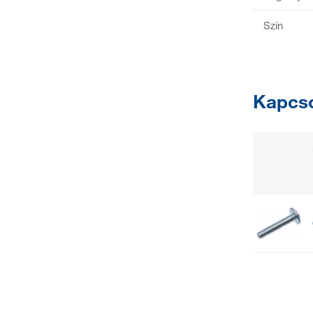
Szín
Kapcso