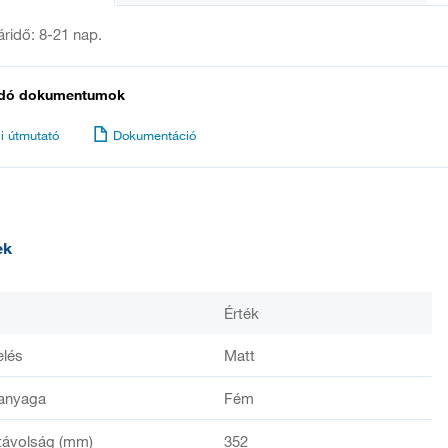
táridő: 8-21 nap.
dó dokumentumok
i útmutató
Dokumentáció
ek
Érték
elés
Matt
anyaga
Fém
távolság (mm)
352