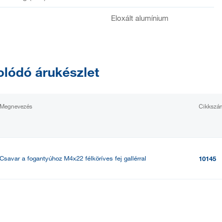
Eloxált alumínium
lódó árukészlet
Megnevezés
Cikkszá
Csavar a fogantyúhoz M4x22 félköríves fej gallérral
10145