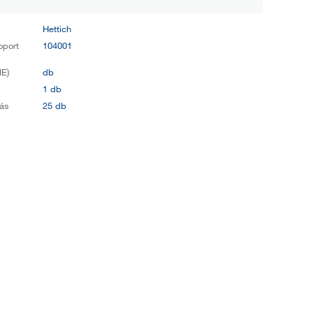
Hettich
oport
104001
E)
db
s
1 db
ás
25 db