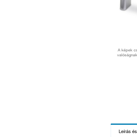
A képek cs
valóságnak
Leírás é