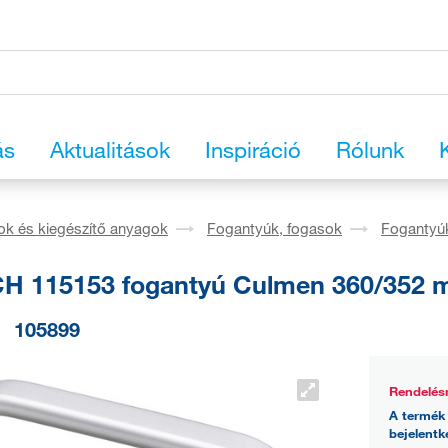
ás
Aktualitások
Inspiráció
Rólunk
ok és kiegészítő anyagok
Fogantyúk, fogasok
Fogantyú
H 115153 fogantyú Culmen 360/352 m
105899
Rendelés
A termék 
bejelentk