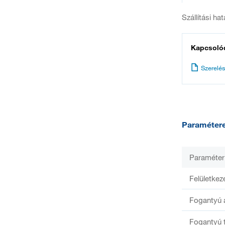
Szállítási ha
Kapcsoló
Szerelés
Paraméter
Paraméter
Felületkez
Fogantyú 
Fogantyú 