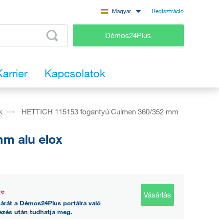
Regisztráció
Magyar
Démos24Plus
Karrier
Kapcsolatok
k
HETTICH 115153 fogantyú Culmen 360/352 mm
m alu elox
re
Vásárlás
árát a Démos24Plus portálra való
ezés után tudhatja meg.