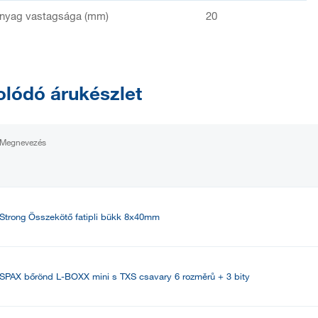
anyag vastagsága (mm)
20
lódó árukészlet
Megnevezés
Strong Összekötő fatipli bükk 8x40mm
SPAX bőrönd L-BOXX mini s TXS csavary 6 rozměrů + 3 bity