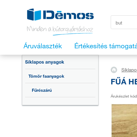
Áruválaszték
Értékesítés támogat
Síklapos anyagok
Síklap
Tömör faanyagok
FŰÁ HE
Fűrészárú
Árukészlet kód