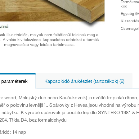
Termékcs
kód
Egység (M
Kiszerelé
Csomagol
ak illusztrációk, melyek nem feltétlenül felelnek meg a
. A valós kivitelezéssel kapcsolatos adatokat a termék
megnevezése vagy leírása tartalmazza.
s paraméterek
Kapcsolódó árukészlet (tartozékok) (6)
 wood, Malajský dub nebo Kaučukovník) je světlé tropické dřevo,
měř o polovinu levnější... Spárovky z Hevea jsou vhodné na výrobu
ho nábytku. K výrobě spárovek je použito lepidlo SYNTEKO 1981 
04. Třída D4, bez formaldehydu.
táridő: 14 nap