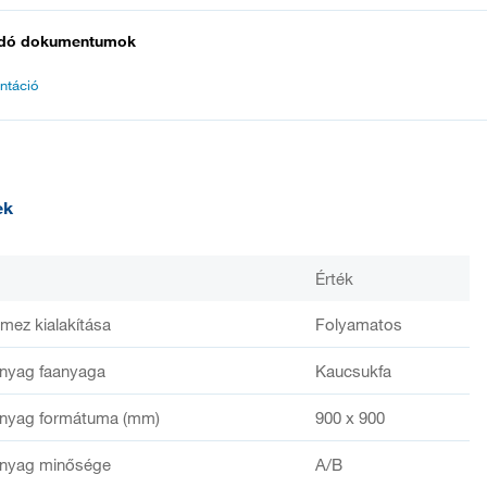
dó dokumentumok
ntáció
ek
Érték
emez kialakítása
Folyamatos
anyag faanyaga
Kaucsukfa
anyag formátuma (mm)
900 x 900
anyag minősége
A/B