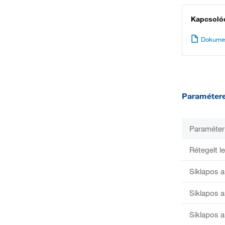
Kapcsoló
Dokume
Paraméter
Paraméter
Rétegelt l
Síklapos 
Síklapos 
Síklapos 