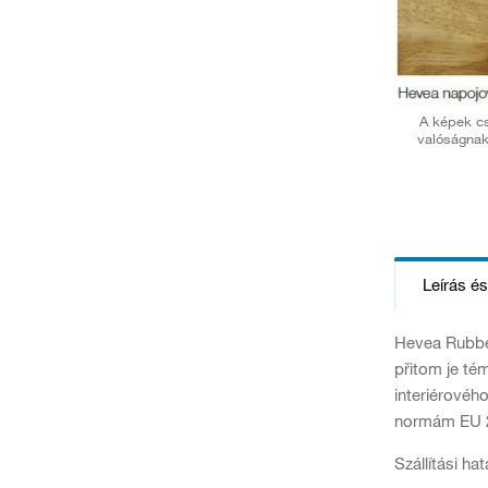
A képek cs
valóságnak
Leírás é
Hevea Rubber
přitom je té
interiérové
normám EU 2
Szállítási ha