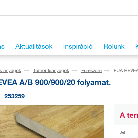
ás
Aktualitások
Inspiráció
Rólunk
os anyagok
Tömör faanyagok
Fűrészárú
FŰÁ HEVEA 
VEA A/B 900/900/20 folyamat.
253259
A ter
Jel