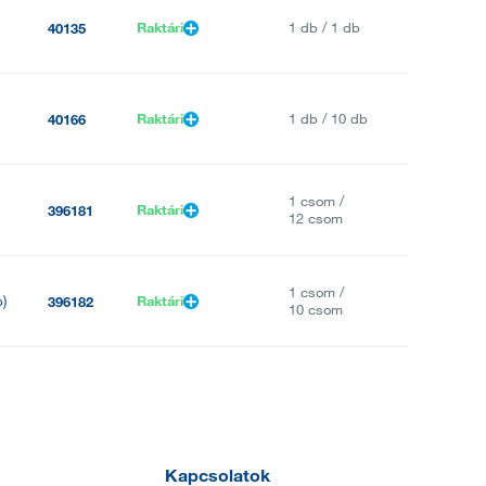
Raktári
1 db / 1 db
40135
Raktári
1 db / 10 db
40166
1 csom /
Raktári
396181
12 csom
1 csom /
b)
Raktári
396182
10 csom
Kapcsolatok