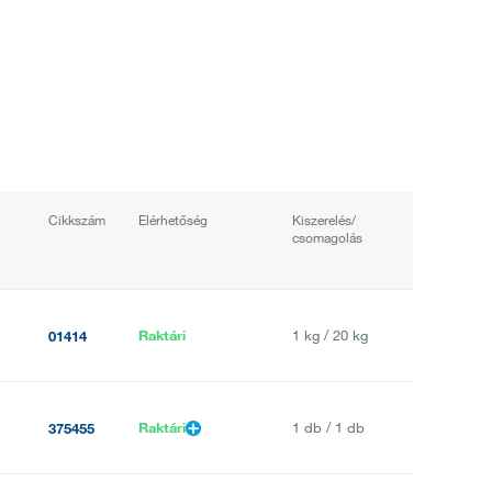
Cikkszám
Elérhetőség
Kiszerelés/
csomagolás
Raktári
1 kg / 20 kg
01414
Raktári
1 db / 1 db
375455