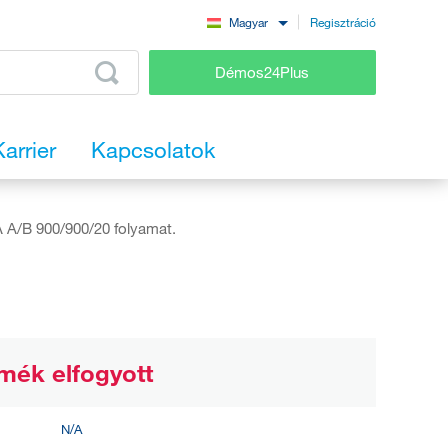
Regisztráció
Magyar
Démos24Plus
Karrier
Kapcsolatok
A/B 900/900/20 folyamat.
mék elfogyott
N/A