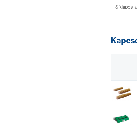
Síklapos 
Kapcso