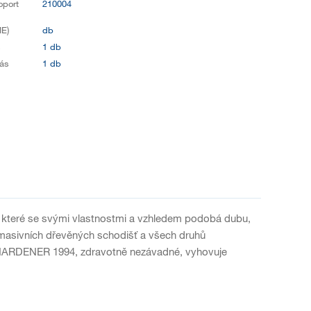
oport
210004
E)
db
s
1 db
ás
1 db
 které se svými vlastnostmi a vzhledem podobá dubu,
 masivních dřevěných schodišť a všech druhů
& HARDENER 1994, zdravotně nezávadné, vyhovuje