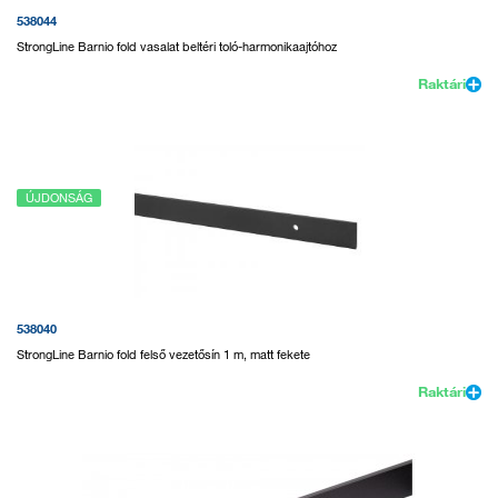
538044
StrongLine Barnio fold vasalat beltéri toló-harmonikaajtóhoz
Raktári
ÚJDONSÁG
538040
StrongLine Barnio fold felső vezetősín 1 m, matt fekete
Raktári