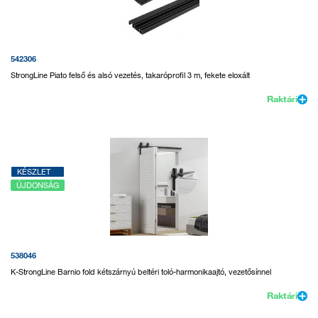
542306
StrongLine Piato felső és alsó vezetés, takaróprofil 3 m, fekete eloxált
Raktári
KÉSZLET
ÚJDONSÁG
538046
K-StrongLine Barnio fold kétszárnyú beltéri toló-harmonikaajtó, vezetősínnel
Raktári