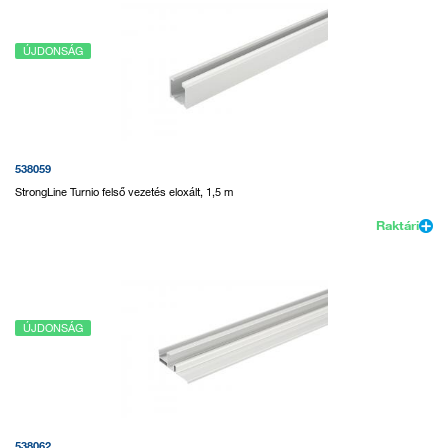
ÚJDONSÁG
538059
StrongLine Turnio felső vezetés eloxált, 1,5 m
Raktári
ÚJDONSÁG
538062