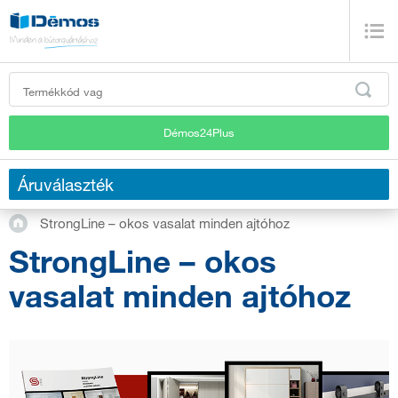
Démos24Plus
Áruválaszték
StrongLine – okos vasalat minden ajtóhoz
StrongLine – okos
vasalat minden ajtóhoz