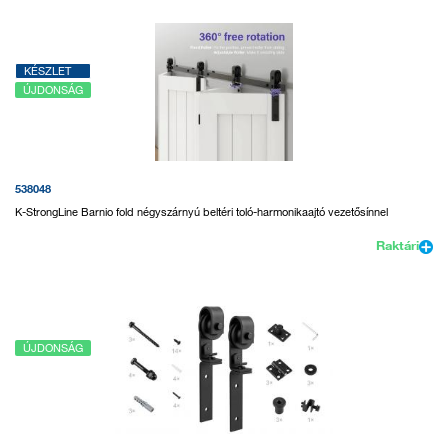
KÉSZLET
ÚJDONSÁG
538048
K-StrongLine Barnio fold négyszárnyú beltéri toló-harmonikaajtó vezetősínnel
Raktári
ÚJDONSÁG