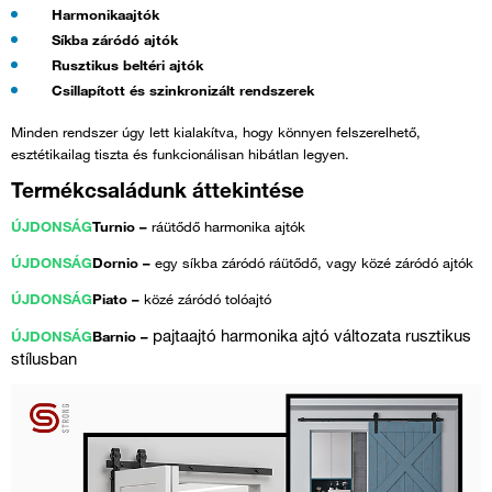
Harmonikaajtók
Síkba záródó ajtók
Rusztikus beltéri ajtók
Csillapított és szinkronizált rendszerek
Minden rendszer úgy lett kialakítva, hogy könnyen felszerelhető,
esztétikailag tiszta és funkcionálisan hibátlan legyen.
Termékcsaládunk áttekintése
ÚJDONSÁG
Turnio –
ráütődő harmonika ajtók
ÚJDONSÁG
Dornio –
egy síkba záródó ráütődő, vagy közé záródó ajtók
ÚJDONSÁG
Piato –
közé záródó tolóajtó
pajtaajtó
harmonika ajtó változata rusztikus
ÚJDONSÁG
Barnio –
stílusban