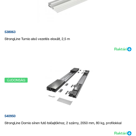
538063
StrongLine Turnio alsó vezetés eloxált, 2,5 m
Raktári
ÚJDONSÁG
540950
StrongLine Dornio sínen futó tolóajtókhoz, 2 szárny, 2050 mm, 80 kg, profilokkal
Raktári