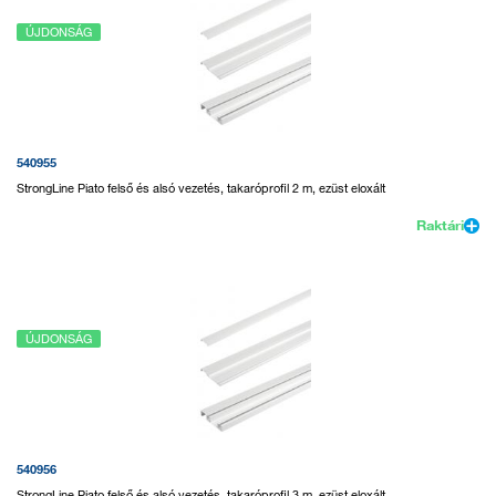
ÚJDONSÁG
540955
StrongLine Piato felső és alsó vezetés, takaróprofil 2 m, ezüst eloxált
Raktári
ÚJDONSÁG
540956
StrongLine Piato felső és alsó vezetés, takaróprofil 3 m, ezüst eloxált