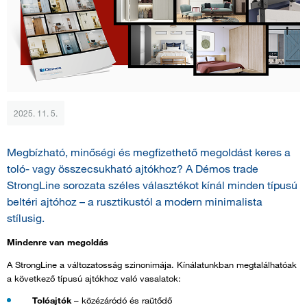
2025. 11. 5.
Megbízható, minőségi és megfizethető megoldást keres a
toló- vagy összecsukható ajtókhoz? A Démos trade
StrongLine sorozata széles választékot kínál minden típusú
beltéri ajtóhoz – a rusztikustól a modern minimalista
stílusig.
Mindenre van megoldás
A StrongLine a változatosság szinonimája. Kínálatunkban megtalálhatóak
a következő típusú ajtókhoz való vasalatok:
Tolóajtók
– közézáródó és raütődő