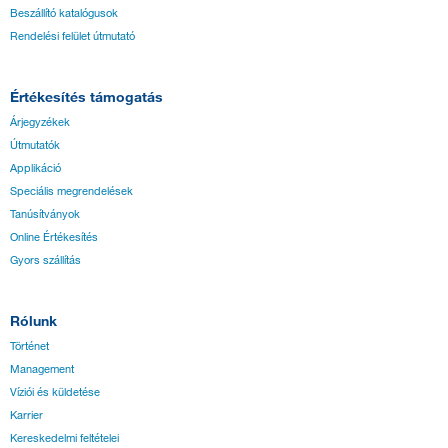
Beszállító katalógusok
Rendelési felület útmutató
Értékesítés támogatás
Árjegyzékek
Útmutatók
Applikáció
Speciális megrendelések
Tanúsítványok
Online Értékesítés
Gyors szállítás
Rólunk
Történet
Management
Víziói és küldetése
Karrier
Kereskedelmi feltételei