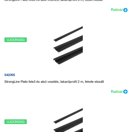
Raktári
ÚJDONSÁG
542305
StrongLine Piato felső és alsó vezetés, takaróprofil 2 m, fekete eloxált
Raktári
ÚJDONSÁG