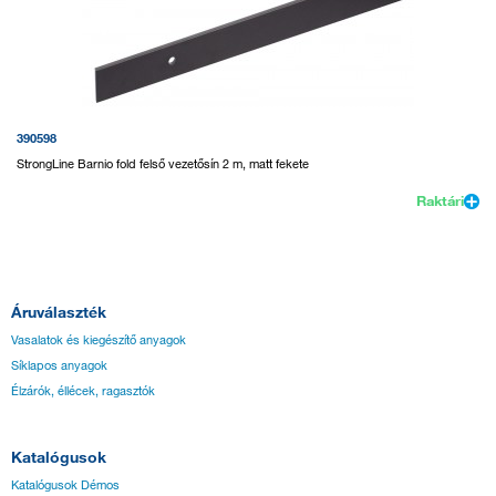
390598
StrongLine Barnio fold felső vezetősín 2 m, matt fekete
Raktári
Áruválaszték
Vasalatok és kiegészítő anyagok
Síklapos anyagok
Élzárók, éllécek, ragasztók
Katalógusok
Katalógusok Démos