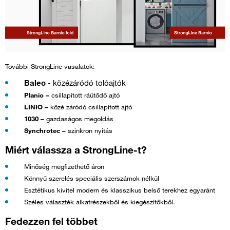
További StrongLine vasalatok:
Baleo
-
közézáródó tolóajtók
Planio –
csillapított ráütődő ajtó
LINIO –
közé záródó csillapított ajtó
1030 –
gazdaságos megoldás
Synchrotec –
szinkron nyitás
Miért válassza a StrongLine-t?
Minőség megfizethető áron
Könnyű szerelés speciális szerszámok nélkül
Esztétikus kivitel modern és klasszikus belső terekhez egyaránt
Széles választék alkatrészekből és kiegészítőkből.
Fedezzen fel többet