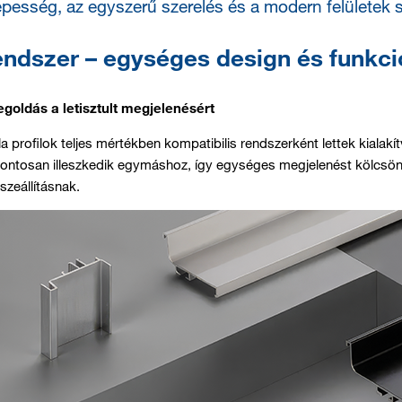
épesség, az egyszerű szerelés és a modern felületek s
endszer – egységes design és funkcio
oldás a letisztult megjelenésért
 profilok teljes mértékben kompatibilis rendszerként lettek kialakít
ontosan illeszkedik egymáshoz, így egységes megjelenést kölcsö
zeállításnak.