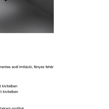
mentes acél imitáció, fényes fehér
 kivitelben
t kivitelben
 takaró profilok