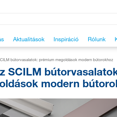
ás
Aktualitások
Inspiráció
Rólunk
SCILM bútorvasalatok: prémium megoldások modern bútorokhoz
z SCILM bútorvasalato
oldások modern bútoro