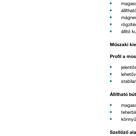
magass
állítha
mágnese
rögzít
állító 
Műszaki kie
Profil a mo
jelentő
lehetőv
stabila
Állítható b
magas
teherbí
könnyű 
Szellőző al