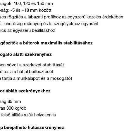
ágok: 100, 120 és 150 mm
tóság: -5 és +18 mm között
s rögzítés a lábazati profilhoz az egyszerű kezelés érdekében
ési lehetőség műanyag és fa szegélyekhez egyaránt
kulcs az egyszerű beállításhoz
gészítők a bútorok maximális stabilitásához
sogató alatti szekrényhez
sen növeli a szerkezet stabilitását
é teszi a hátfal beillesztését
n tartja a munkalapot és a mosogatót
útorlábláb szekrényekhez
ság 65 mm
rás 300 kg/db
felső állítás szűk helyeken is
ap beépíthető hűtőszekrényhez