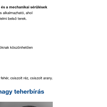
 és a mechanikai sérülések
s alkalmazható, ahol
elmi belső terek.
ozóknak köszönhetően
hér, csiszolt réz, csiszolt arany.
 nagy teherbírás