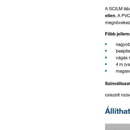
A SCILM lába
ellen
. A PVC
megnövekedet
Főbb jellem
nagyob
beépíte
vágás n
4 m (v
magass
Színváltoza
csiszolt rozs
Állítha