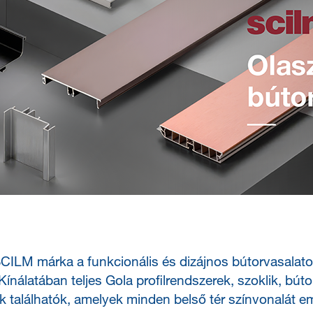
SCILM márka a funkcionális és dizájnos bútorvasalato
 Kínálatában teljes Gola profilrendszerek, szoklik, bú
k találhatók, amelyek minden belső tér színvonalát e