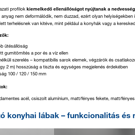
zati profilok
kiemelkedő ellenállóságot nyújtanak a nedvesség
 anyag nem deformálódik, nem duzzad, ezért olyan helyiségekben i
t terhelésnek van kitéve, mint például a konyhák vagy a keresked
zők:
b ütésállóság
tt gumitömítés a por és a víz ellen
élküli szerelés – kompatibilis sarok elemek, végzárók és csatlak
agy 2 m) hosszúság a tiszta és egységes megjelenés érdekében
ág 100 / 120 / 150 mm
tok:
damentes acél, csiszolt alumínium, matt/fényes fekete, matt/fényes fe
tó konyhai lábak – funkcionalitás és