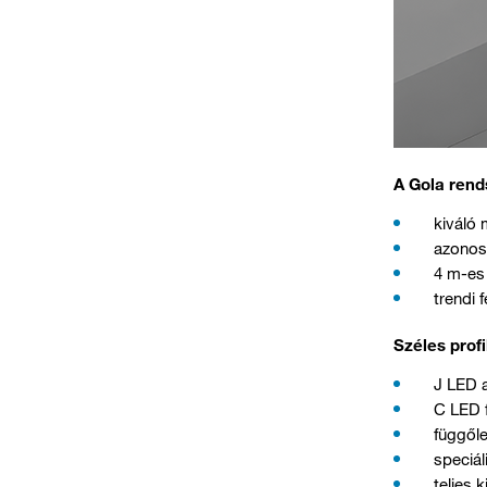
A Gola rend
kiváló 
azonos 
4 m-es 
trendi 
Széles prof
J LED a
C LED f
függől
speciál
teljes 