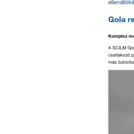
ellenállók
Gola r
Komplex meg
A SCILM Gola
csatlakozó p
más bútoröss