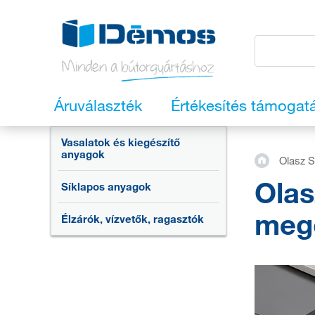
Áruválaszték
Értékesítés támogat
Vasalatok és kiegészítő
anyagok
Olasz 
Olas
Síklapos anyagok
meg
Élzárók, vízvetők, ragasztók