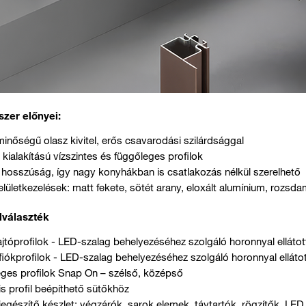
szer előnyei:
minőségű olasz kivitel, erős csavarodási szilárdsággal
kialakítású vízszintes és függőleges profilok
hosszúság, így nagy konyhákban is csatlakozás nélkül szerelhető
felületkezelések: matt fekete, sötét arany, eloxált alumínium, rozsda
ilválaszték
jtóprofilok - LED-szalag behelyezéséhez szolgáló horonnyal ellátott
iókprofilok - LED-szalag behelyezéséhez szolgáló horonnyal ellátot
eges profilok Snap On – szélső, középső
is profil beépíthető sütőkhöz
kiegészítő készlet: végzárók, sarok elemek, távtartók, rögzítők, LED