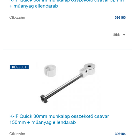
+ műanyag ellendarab
Cikkszám
396183
több
KÉSZLET
K-IF Quick 30mm munkalap összekötő csavar
150mm + műanyag ellendarab
Cikkszám
396184