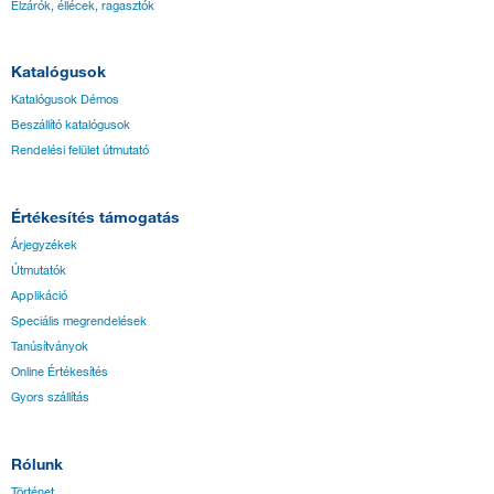
Élzárók, éllécek, ragasztók
Katalógusok
Katalógusok Démos
Beszállító katalógusok
Rendelési felület útmutató
Értékesítés támogatás
Árjegyzékek
Útmutatók
Applikáció
Speciális megrendelések
Tanúsítványok
Online Értékesítés
Gyors szállítás
Rólunk
Történet