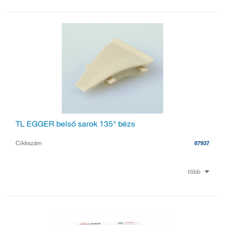
TL EGGER belső sarok 135° bézs
Cikkszám
87937
több