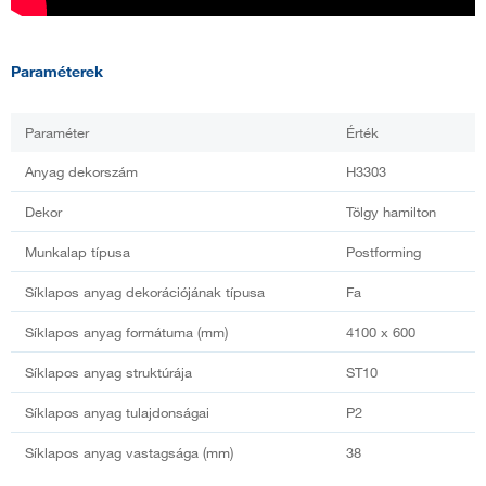
Paraméterek
Paraméter
Érték
Anyag dekorszám
H3303
Dekor
Tölgy hamilton
Munkalap típusa
Postforming
Síklapos anyag dekorációjának típusa
Fa
Síklapos anyag formátuma (mm)
4100 x 600
Síklapos anyag struktúrája
ST10
Síklapos anyag tulajdonságai
P2
Síklapos anyag vastagsága (mm)
38