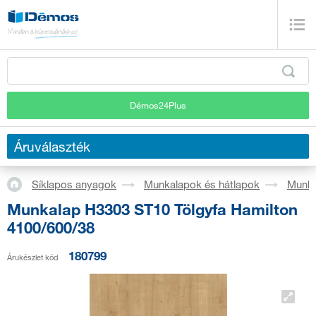
Démos24Plus
Áruválaszték
Síklapos anyagok
Munkalapok és hátlapok
Munka
Munkalap H3303 ST10 Tölgyfa Hamilton
4100/600/38
180799
Árukészlet kód