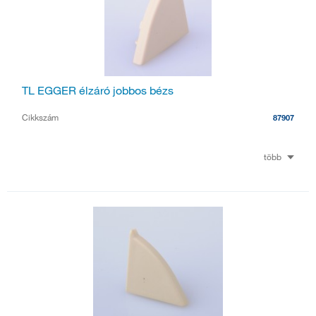
TL EGGER élzáró jobbos bézs
Cikkszám
87907
több