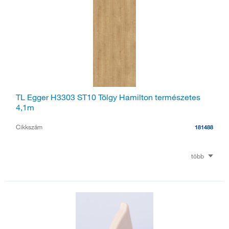
TL Egger H3303 ST10 Tölgy Hamilton természetes
4,1m
Cikkszám
181488
több