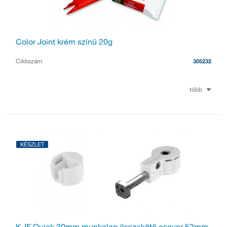
Color Joint krém színü 20g
Cikkszám
305232
több
KÉSZLET
K-IF Quick 30mm munkalap összekötő csavar 52mm