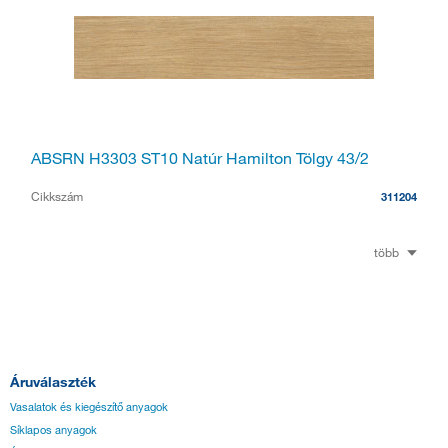
ABSRN H3303 ST10 Natúr Hamilton Tölgy 43/2
Cikkszám
311204
több
Áruválaszték
Vasalatok és kiegészítő anyagok
Síklapos anyagok