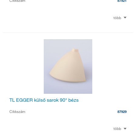
Cikkszám
87921
több
TL EGGER külső sarok 90° bézs
Cikkszám
87929
több