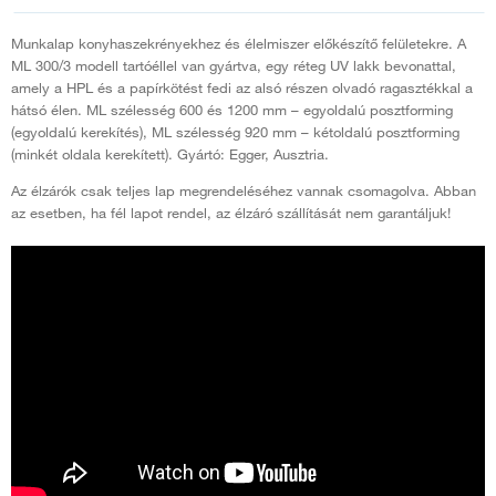
Munkalap konyhaszekrényekhez és élelmiszer előkészítő felületekre. A
ML 300/3 modell tartóéllel van gyártva, egy réteg UV lakk bevonattal,
amely a HPL és a papírkötést fedi az alsó részen olvadó ragasztékkal a
hátsó élen. ML szélesség 600 és 1200 mm – egyoldalú posztforming
(egyoldalú kerekítés), ML szélesség 920 mm – kétoldalú posztforming
(minkét oldala kerekített). Gyártó: Egger, Ausztria.
Az élzárók csak teljes lap megrendeléséhez vannak csomagolva. Abban
az esetben, ha fél lapot rendel, az élzáró szállítását nem garantáljuk!