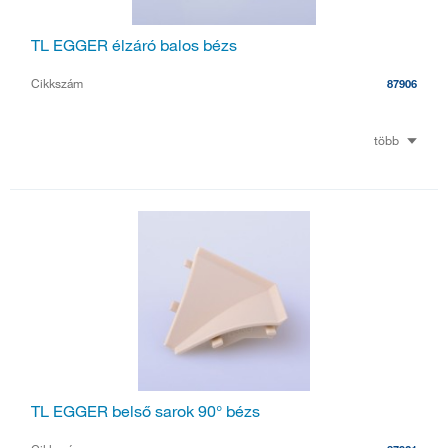
TL EGGER élzáró balos bézs
Cikkszám
87906
több
TL EGGER belső sarok 90° bézs