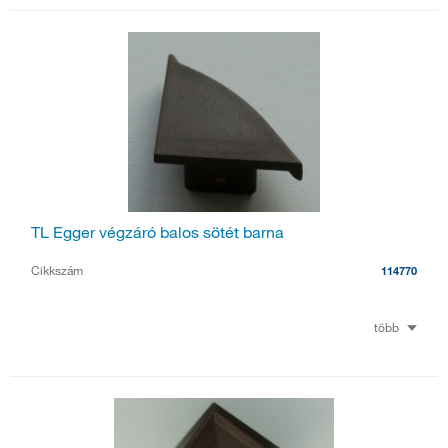
TL Egger végzáró balos sötét barna
Cikkszám
114770
több