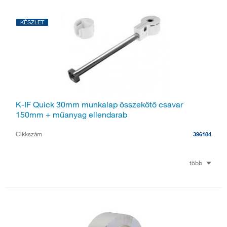
KÉSZLET
K-IF Quick 30mm munkalap összekötő csavar
150mm + műanyag ellendarab
Cikkszám
396184
több