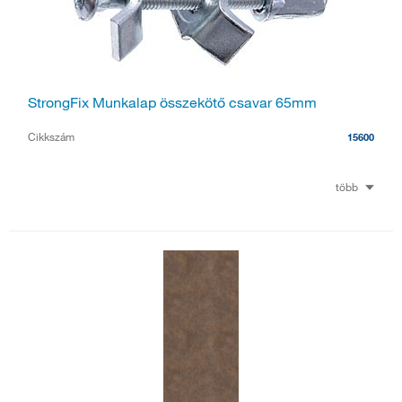
StrongFix Munkalap összekötő csavar 65mm
Cikkszám
15600
több