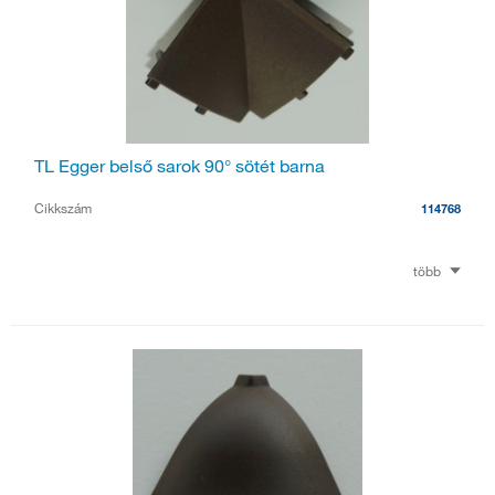
TL Egger belső sarok 90° sötét barna
Cikkszám
114768
több