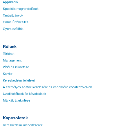
Applikáció
Speciális megrendelések
Tanúsítványok
Online Értékesítés
Gyors szállítás
Rólunk
Történet
Management
Víziói és küldetése
Karrier
Kereskedelmi feltételei
A személyes adatok kezelésére és védelmére vonatkozó elvek
Üzleti feltételek és követelések
Márkák áttekintése
Kapcsolatok
Kereskedelmi menedzserek