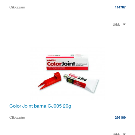
Cikkszám
114767
több
Color Joint barna CJ005 20g
Cikkszám
296109
több