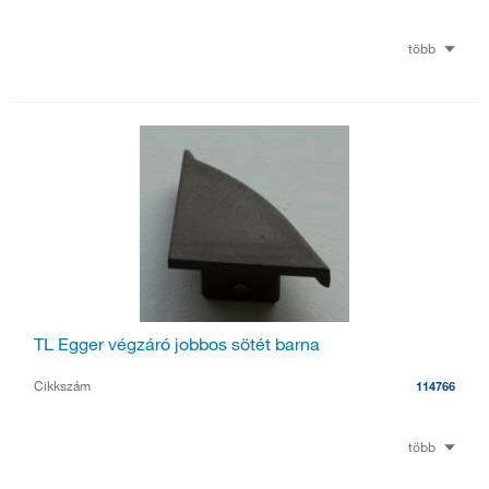
több
TL Egger végzáró jobbos sötét barna
Cikkszám
114766
több