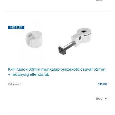
KÉSZLET
K-IF Quick 30mm munkalap összekötő csavar 52mm
+ műanyag ellendarab
Cikkszám
396183
több