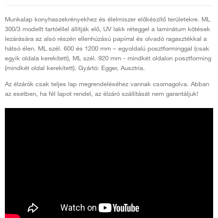
Munkalap konyhaszekrényekhez és élelmiszer előkészítő területekre. ML
300/3 modellt tartóéllel állítják elő, UV lakk réteggel a laminátum kötések
lezárására az alsó részén ellenhúzású papírral és olvadó ragasztékkal a
hátsó élen. ML szél. 600 és 1200 mm – egyoldalú posztforminggal (csak
egyik oldala kerekített), ML szél. 920 mm - mindkét oldalon posztforming
(mindkét oldal kerekített). Gyártó: Egger, Ausztria.
Az élzárók csak teljes lap megrendeléséhez vannak csomagolva. Abban
az esetben, ha fél lapot rendel, az élzáró szállítását nem garantáljuk!