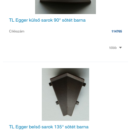
TL Egger külső sarok 90° sötét barna
Cikkszám
114765
több
TL Egger belső sarok 135° sötét barna