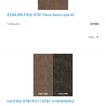
ÉZMLRN F302 ST87 Ferro bronz szé.45
Cikkszám
321002
több
Há F302 ST87/F311 ST87 4100/640/9,2