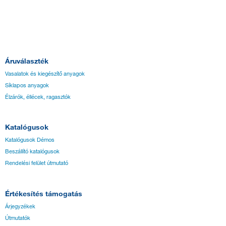
Áruválaszték
Vasalatok és kiegészítő anyagok
Síklapos anyagok
Élzárók, éllécek, ragasztók
Katalógusok
Katalógusok Démos
Beszállító katalógusok
Rendelési felület útmutató
Értékesítés támogatás
Árjegyzékek
Útmutatók