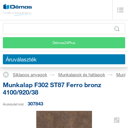
Démos24Plus
Áruválaszték
Síklapos anyagok
Munkalapok és hátlapok
Munka
Munkalap F302 ST87 Ferro bronz
4100/920/38
307843
Árukészlet kód