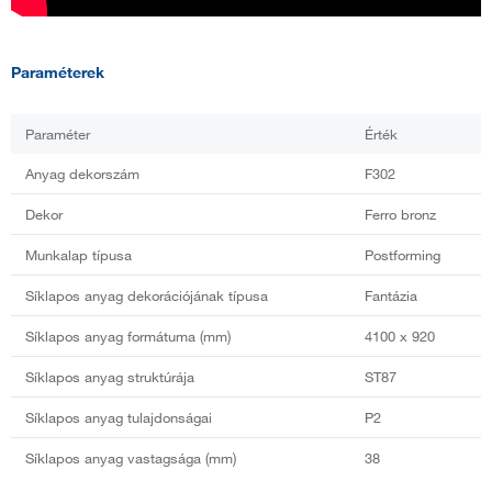
Paraméterek
Paraméter
Érték
Anyag dekorszám
F302
Dekor
Ferro bronz
Munkalap típusa
Postforming
Síklapos anyag dekorációjának típusa
Fantázia
Síklapos anyag formátuma (mm)
4100 x 920
Síklapos anyag struktúrája
ST87
Síklapos anyag tulajdonságai
P2
Síklapos anyag vastagsága (mm)
38