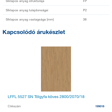
Síklapos anyag struktúrája
FP
Síklapos anyag tulajdonságai
P2
Síklapos anyag vastagsága (mm)
38
Kapcsolódó árukészlet
LFFL 5527 SN Tölgyfa köves 2800/2070/18
Cikkszám
199018