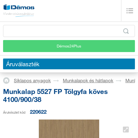
Démos24Plus
Áruválaszték
Síklapos anyagok
Munkalapok és hátlapok
Munka
Munkalap 5527 FP Tölgyfa köves
4100/900/38
220622
Árukészlet kód