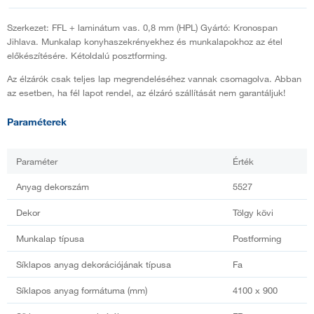
Szerkezet: FFL + laminátum vas. 0,8 mm (HPL) Gyártó: Kronospan
Jihlava. Munkalap konyhaszekrényekhez és munkalapokhoz az étel
előkészítésére. Kétoldalú posztforming.
Az élzárók csak teljes lap megrendeléséhez vannak csomagolva. Abban
az esetben, ha fél lapot rendel, az élzáró szállítását nem garantáljuk!
Paraméterek
Paraméter
Érték
Anyag dekorszám
5527
Dekor
Tölgy kövi
Munkalap típusa
Postforming
Síklapos anyag dekorációjának típusa
Fa
Síklapos anyag formátuma (mm)
4100 x 900