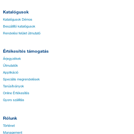
Katalógusok
Katalógusok Démos
Beszállító katalógusok
Rendelési felület útmutató
Értékesítés támogatás
Árjegyzékek
Útmutatók
Applikáció
Speciális megrendelések
Tanúsítványok
Online Értékesítés
Gyors szállítás
Rólunk
Történet
Management