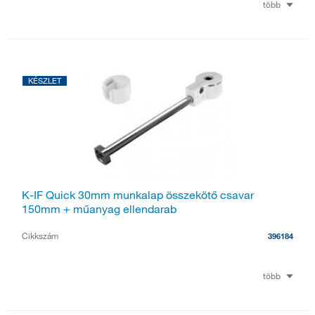
több
KÉSZLET
K-IF Quick 30mm munkalap összekötő csavar
150mm + műanyag ellendarab
Cikkszám
396184
több