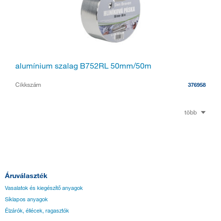
alumínium szalag B752RL 50mm/50m
Cikkszám
376958
több
Áruválaszték
Vasalatok és kiegészítő anyagok
Síklapos anyagok
Élzárók, éllécek, ragasztók