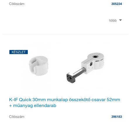
Cikkszám
305234
több
KÉSZLET
K-IF Quick 30mm munkalap összekötő csavar 52mm
+ műanyag ellendarab
Cikkszám
396183