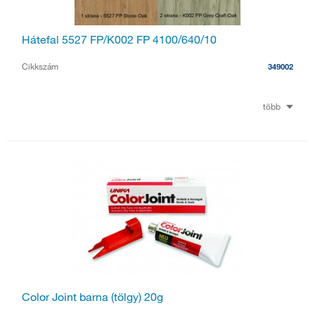
Hátefal 5527 FP/K002 FP 4100/640/10
Cikkszám
349002
több
Color Joint barna (tölgy) 20g