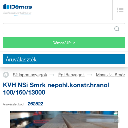
Démos24Plus
Áruválaszték
Síklapos anyagok
Építőanyagok
Masszív-tömörf
KVH NSi Smrk nepohl.konstr.hranol
100/160/13000
262522
Árukészlet kód