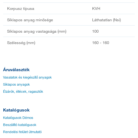
Korpusz típusa
KVH
Síklapos anyag minősége
Láthatatlan (Nsi)
Síklapos anyag vastagsága (mm)
100
Szélesség (mm)
160 - 160
Áruválaszték
Vasalatok és kiegészítő anyagok
Síklapos anyagok
Élzárók, éllécek, ragasztók
Katalógusok
Katalógusok Démos
Beszállító katalógusok
Rendelési felület útmutató