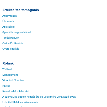
Értékesítés támogatás
Árjegyzékek
Útmutatók
Applikáció
Speciális megrendelések
Tanúsítványok
Online Értékesítés
Gyors szállítás
Rólunk
Történet
Management
Víziói és küldetése
Karrier
Kereskedelmi feltételei
A személyes adatok kezelésére és védelmére vonatkozó elvek
Üzleti feltételek és követelések