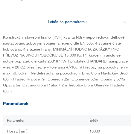
Leírás és paraméterek
Konstrukční stavební hranol (KVH) kvalita NSi - nepohledová, délkově
nastavováno zubovým spojem a lepeno dle EN 385. 4 stranně čistě
hoblováno, 4 sražené hrany. MINIMÁLNÍ HODNOTA ZAKÁZKY PRO
PŘEVOZ NA JINOU POBOČKU JE 15.000 Kč Při krácení hranolu se
účtuje poplatek dle karty 263187 KVH příplatek STANDARD manipulace
+řez – 20 CZK/řez (řez je v toleranci +/-10cm) Převozy na pobočky jen v
max. dl. 6,5 m. Nejdelší auta na pobočkách: Brno 6,5m Havlíčkův Brod
6,6m Hradec Králové 7m Liberec 7,2m Litoměřice 6,5m Opařany 6,15m
Opava 6m Ostrava 6,5m Praha 7,2m Třebotov 6,5m Uherské Hradiště
6,5m
Paraméterek
Paraméter
Érték
Hossz (mm)
13000