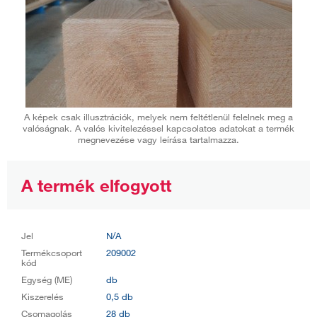
A képek csak illusztrációk, melyek nem feltétlenül felelnek meg a
valóságnak. A valós kivitelezéssel kapcsolatos adatokat a termék
megnevezése vagy leírása tartalmazza.
A termék elfogyott
Jel
N/A
Termékcsoport
209002
kód
Egység (ME)
db
Kiszerelés
0,5 db
Csomagolás
28 db