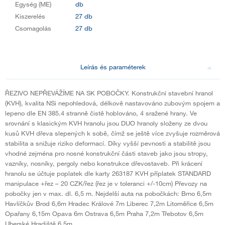
Egység (ME)
db
Kiszerelés
27 db
Csomagolás
27 db
Leírás és paraméterek
ŘEZIVO NEPŘEVÁŽÍME NA SK POBOČKY. Konstrukční stavební hranol
(KVH), kvalita NSi nepohledová, délkově nastavováno zubovým spojem a
lepeno dle EN 385.4 stranně čistě hoblováno, 4 sražené hrany. Ve
srovnání s klasickým KVH hranolu jsou DUO hranoly složeny ze dvou
kusů KVH dřeva slepených k sobě, čímž se ještě více zvyšuje rozměrová
stabilita a snižuje riziko deformací. Díky vyšší pevnosti a stabilitě jsou
vhodné zejména pro nosné konstrukční části staveb jako jsou stropy,
vazníky, nosníky, pergoly nebo konstrukce dřevostaveb. Při krácení
hranolu se účtuje poplatek dle karty 263187 KVH příplatek STANDARD
manipulace +řez – 20 CZK/řez (řez je v toleranci +/-10cm) Převozy na
pobočky jen v max. dl. 6,5 m. Nejdelší auta na pobočkách: Brno 6,5m
Havlíčkův Brod 6,6m Hradec Králové 7m Liberec 7,2m Litoměřice 6,5m
Opařany 6,15m Opava 6m Ostrava 6,5m Praha 7,2m Třebotov 6,5m
Uherské Hradiště 6,5m