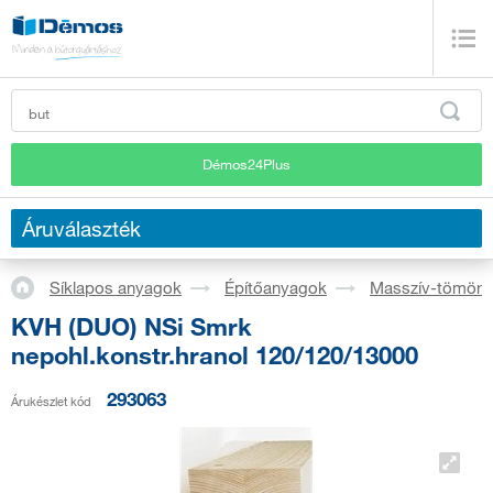
Démos24Plus
Áruválaszték
Síklapos anyagok
Építőanyagok
Masszív-tömörf
KVH (DUO) NSi Smrk
nepohl.konstr.hranol 120/120/13000
293063
Árukészlet kód