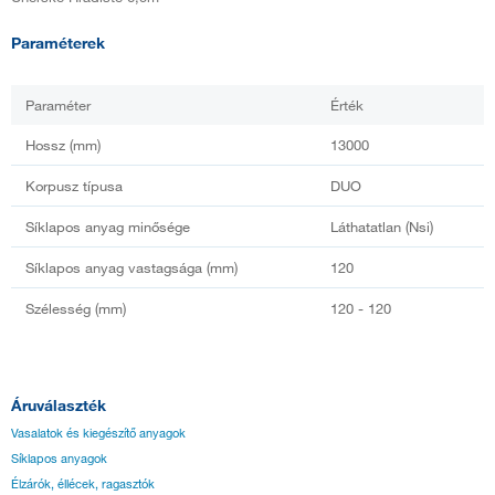
Paraméterek
Paraméter
Érték
Hossz (mm)
13000
Korpusz típusa
DUO
Síklapos anyag minősége
Láthatatlan (Nsi)
Síklapos anyag vastagsága (mm)
120
Szélesség (mm)
120 - 120
Áruválaszték
Vasalatok és kiegészítő anyagok
Síklapos anyagok
Élzárók, éllécek, ragasztók