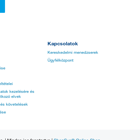
Kapcsolatok
Kereskedelmi menedzserek
Ügyfélközpont
ése
ltételei
atok kezelésére és
tkozó elvek
k és követelések
tése