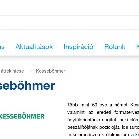
ás
Aktualitások
Inspiráció
Rólunk
áttekintése
Kesseböhmer
seböhmer
Több mint 60 éve a német Kes
valamint az eredeti formaterve
ügyfélorientáció segített neki elé
beszállítójának pozícióját, ide ta
fióksínrendszerek élelmiszer-sze