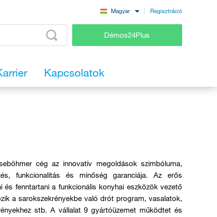
Regisztráció
Magyar
Démos24Plus
Karrier
Kapcsolatok
seböhmer cég az innovatív megoldások szimbóluma,
zés, funkcionalitás és minőség garanciája. Az erős
rni és fenntartani a funkcionális konyhai eszközök vezető
rtozik a sarokszekrényekbe való drót program, vasalatok,
krényekhez stb. A vállalat 9 gyártóüzemet működtet és