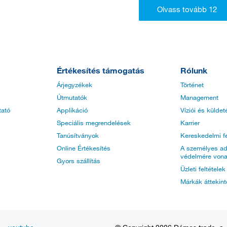
Értékesítés támogatás
Rólunk
Árjegyzékek
Történet
Útmutatók
Management
tató
Applikáció
Víziói és küldet
Speciális megrendelések
Karrier
Tanúsítványok
Kereskedelmi fe
Online Értékesítés
A személyes ad
védelmére vona
Gyors szállítás
Üzleti feltétele
Márkák áttekin