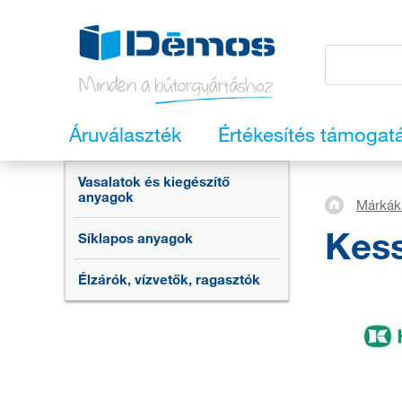
Áruválaszték
Értékesítés támogat
Vasalatok és kiegészítő
anyagok
Márkák 
Kes
Síklapos anyagok
Élzárók, vízvetők, ragasztók