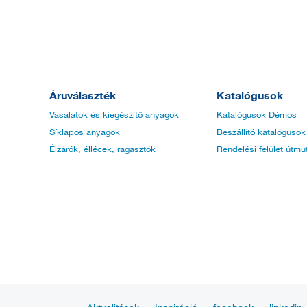
Áruválaszték
Katalógusok
Vasalatok és kiegészítő anyagok
Katalógusok Démos
Síklapos anyagok
Beszállító katalógusok
Élzárók, éllécek, ragasztók
Rendelési felület útmu