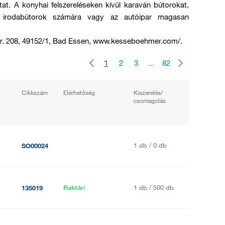
at. A konyhai felszereléseken kívül karaván bútorokat,
 irodabútorok számára vagy az autóipar magasan
. 208, 49152/1, Bad Essen, www.kesseboehmer.com/.
1
2
3
...
82
Cikkszám
Elérhetőség
Kiszerelés/
csomagolás
1 db / 0 db
SO00024
Raktári
1 db / 500 db
135019