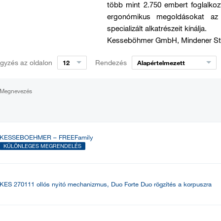
több mint 2.750 embert foglalkozt
ergonómikus megoldásokat az
specializált alkatrészeit kínálja.
Kesseböhmer GmbH, Mindener Str
gyzés az oldalon
Rendezés
12
Alapértelmezett
Megnevezés
KESSEBOEHMER – FREEFamily
KÜLÖNLEGES MEGRENDELÉS
KES 270111 ollós nyitó mechanizmus, Duo Forte Duo rögzítés a korpuszra