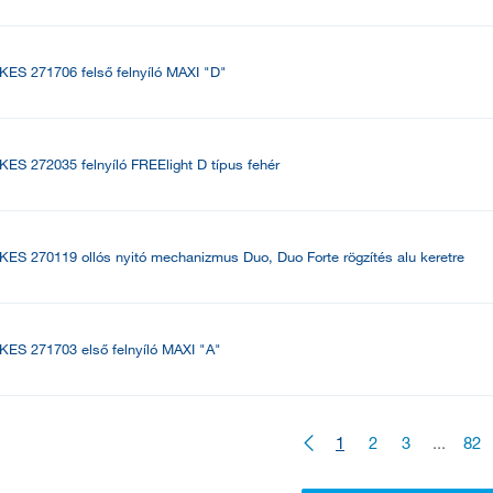
KES 271706 felső felnyíló MAXI "D"
KES 272035 felnyíló FREElight D típus fehér
KES 270119 ollós nyitó mechanizmus Duo, Duo Forte rögzítés alu keretre
KES 271703 első felnyíló MAXI "A"
1
2
3
...
82