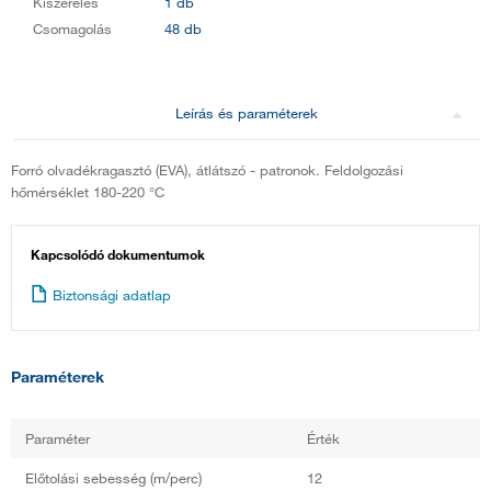
Kiszerelés
1 db
Csomagolás
48 db
Leírás és paraméterek
Forró olvadékragasztó (EVA), átlátszó - patronok. Feldolgozási
hőmérséklet 180-220 °C
Kapcsolódó dokumentumok
Biztonsági adatlap
Paraméterek
Paraméter
Érték
Előtolási sebesség (m/perc)
12