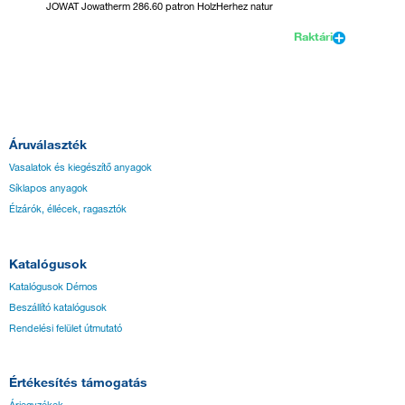
JOWAT Jowatherm 286.60 patron HolzHerhez natur
TECHNOM
Raktári
Áruválaszték
Vasalatok és kiegészítő anyagok
Síklapos anyagok
Élzárók, éllécek, ragasztók
Katalógusok
Katalógusok Démos
Beszállító katalógusok
Rendelési felület útmutató
Értékesítés támogatás