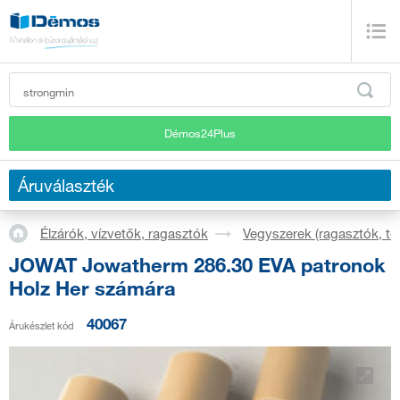
Démos24Plus
Áruválaszték
Élzárók, vízvetők, ragasztók
Vegyszerek (ragasztók, t
JOWAT Jowatherm 286.30 EVA patronok
Holz Her számára
40067
Árukészlet kód