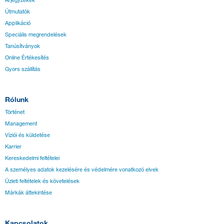
Árjegyzékek
Útmutatók
Applikáció
Speciális megrendelések
Tanúsítványok
Online Értékesítés
Gyors szállítás
Rólunk
Történet
Management
Víziói és küldetése
Karrier
Kereskedelmi feltételei
A személyes adatok kezelésére és védelmére vonatkozó elvek
Üzleti feltételek és követelések
Márkák áttekintése
Kapcsolatok