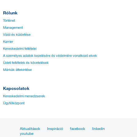
Rólunk
Történet
Management
Víziói és küldetése
Karrier
Kereskedelmi feltételei
A személyes adatok kezelésére és védelmére vonatkozó elvek
Üzleti feltételek és követelések
Márkák áttekintése
Kapcsolatok
Kereskedelmi menedzserek
Ügyfélközpont
Aktualitások
Inspiráció
facebook
linkedin
youtube