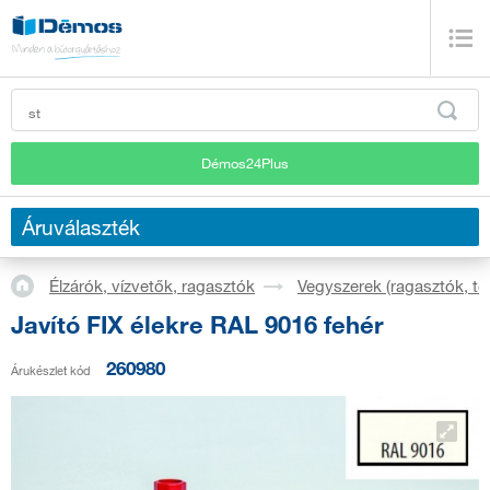
Démos24Plus
Áruválaszték
Élzárók, vízvetők, ragasztók
Vegyszerek (ragasztók, t
Javító FIX élekre RAL 9016 fehér
260980
Árukészlet kód