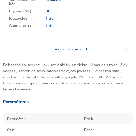
kód
Egység (ME)
db
Kiszerelés
1 db
Csomagolás
1 db
Leírás és paraméterek
Felhasználási terület: Lakk retusáló fix az élekre. Hibás csiszolás, élek
vágása, sarkok és apró karcolások gyors javítása. Felhasználható
minden felületre pld. fa, laminált anyagok, PVC, fém, stb. A termék
tulajdonságai: új mechanizmus a festékre, könnyű alkalmazás, nagy
fedési képesség.
Paraméterek
Paraméter
Érték
Szín
Fehér