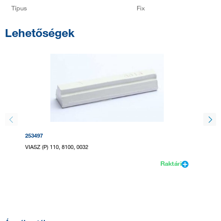
Típus
Fix
Lehetőségek
253497
253649
VIASZ (P) 110, 8100, 0032
VIASZ (K
Raktári