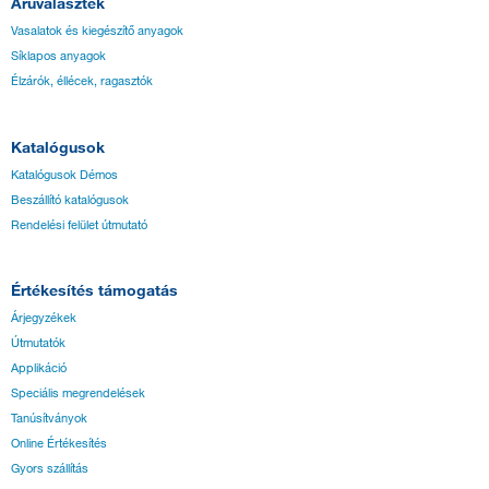
Áruválaszték
Vasalatok és kiegészítő anyagok
Síklapos anyagok
Élzárók, éllécek, ragasztók
Katalógusok
Katalógusok Démos
Beszállító katalógusok
Rendelési felület útmutató
Értékesítés támogatás
Árjegyzékek
Útmutatók
Applikáció
Speciális megrendelések
Tanúsítványok
Online Értékesítés
Gyors szállítás