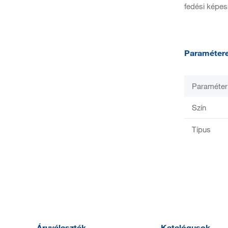
fedési képes
Paraméter
Paraméter
Szín
Típus
Áruválaszték
Katalógusok