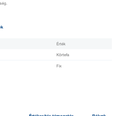
ség.
ek
Érték
Körtefa
Fix
Értékesítés támogatás
Rólunk