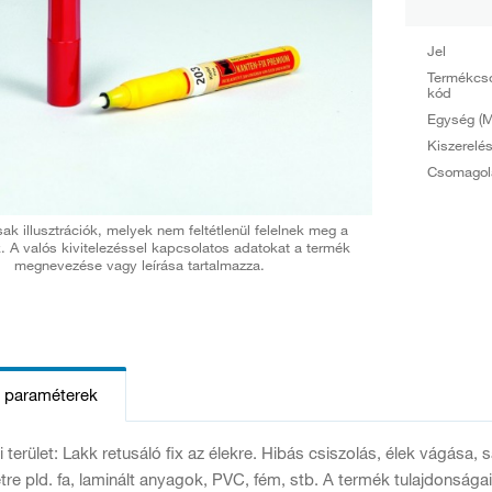
Jel
Termékcs
kód
Egység (M
Kiszerelé
Csomagol
ak illusztrációk, melyek nem feltétlenül felelnek meg a
. A valós kivitelezéssel kapcsolatos adatokat a termék
megnevezése vagy leírása tartalmazza.
s paraméterek
 terület: Lakk retusáló fix az élekre. Hibás csiszolás, élek vágása
etre pld. fa, laminált anyagok, PVC, fém, stb. A termék tulajdonság