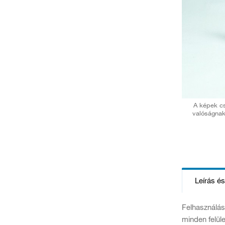
A képek cs
valóságnak
Leírás é
Felhasználási
minden felül