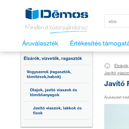
Áruválaszték
Értékesítés támogat
Élzárók, vízvetők, ragasztók
Élzárók
Vegyszerek (ragasztók,
Javító viaszo
tömítések,habok)
Javító 
Olajok, javító viaszok és
tömítőanyagok
Árukészlet kód
Javító viaszok, lakkok és
fixek