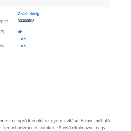
Czech König
oport
30300502
E)
db
s
1 db
ás
1 db
, sarkok és apró karcolások gyors javítása. Felhasználható
ai: új mechanizmus a festékre, könnyű alkalmazás, nagy