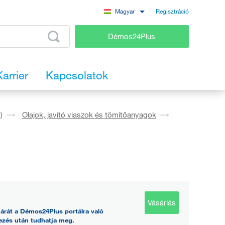
Regisztráció
Magyar
Démos24Plus
Karrier
Kapcsolatok
)
Olajok, javító viaszok és tömítőanyagok
Vásárlás
árát a Démos24Plus portálra való
ezés után tudhatja meg.