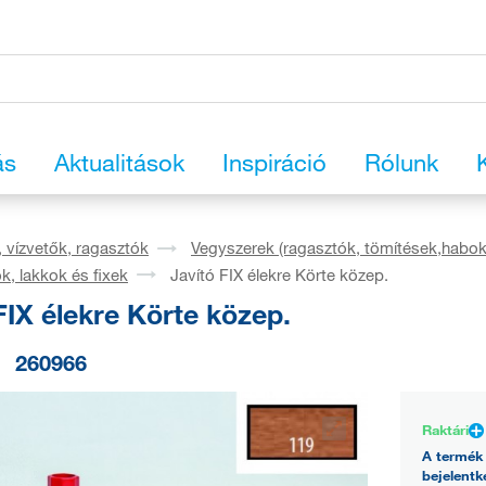
ás
Aktualitások
Inspiráció
Rólunk
, vízvetők, ragasztók
Vegyszerek (ragasztók, tömítések,habok
k, lakkok és fixek
Javító FIX élekre Körte közep.
FIX élekre Körte közep.
260966
Raktári
A termék 
bejelentk