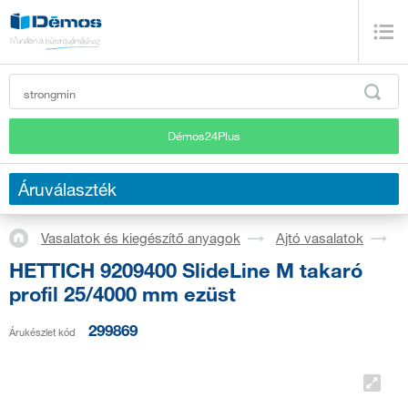
Démos24Plus
Áruválaszték
Vasalatok és kiegészítő anyagok
Ajtó vasalatok
S
HETTICH 9209400 SlideLine M takaró
profil 25/4000 mm ezüst
299869
Árukészlet kód