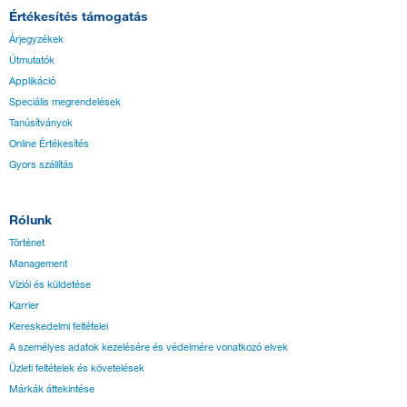
Értékesítés támogatás
Árjegyzékek
Útmutatók
Applikáció
Speciális megrendelések
Tanúsítványok
Online Értékesítés
Gyors szállítás
Rólunk
Történet
Management
Víziói és küldetése
Karrier
Kereskedelmi feltételei
A személyes adatok kezelésére és védelmére vonatkozó elvek
Üzleti feltételek és követelések
Márkák áttekintése