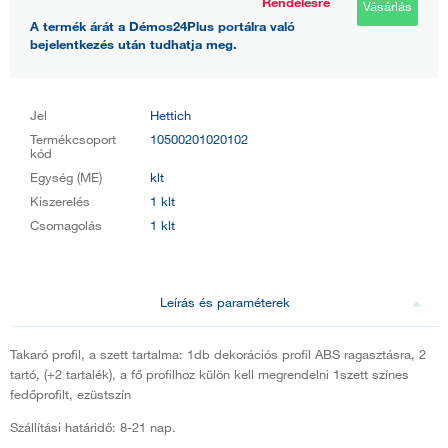
Rendelésre
Vásárlás
A termék árát a Démos24Plus portálra való
bejelentkezés után tudhatja meg.
Jel
Hettich
Termékcsoport
10500201020102
kód
Egység (ME)
klt
Kiszerelés
1 klt
Csomagolás
1 klt
Leírás és paraméterek
Takaró profil, a szett tartalma: 1db dekorációs profil ABS ragasztásra, 2
tartó, (+2 tartalék), a fő profilhoz külön kell megrendelni 1szett színes
fedőprofilt, ezüstszín
Szállítási határidő: 8-21 nap.