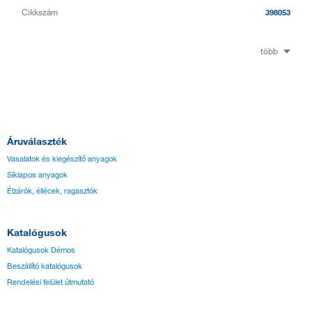
Cikkszám
398053
több
Áruválaszték
Vasalatok és kiegészítő anyagok
Síklapos anyagok
Élzárók, éllécek, ragasztók
Katalógusok
Katalógusok Démos
Beszállító katalógusok
Rendelési felület útmutató