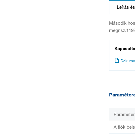
Leírás é
Második hoss
megr.sz.1192
Kapcsoló
Dokume
Paraméter
Paraméter
A fiók bel