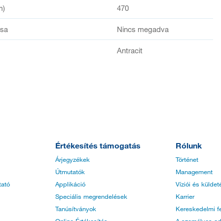
m)
470
ása
Nincs megadva
Antracit
Értékesítés támogatás
Rólunk
Árjegyzékek
Történet
Útmutatók
Management
tató
Applikáció
Víziói és küldet
Speciális megrendelések
Karrier
Tanúsítványok
Kereskedelmi fe