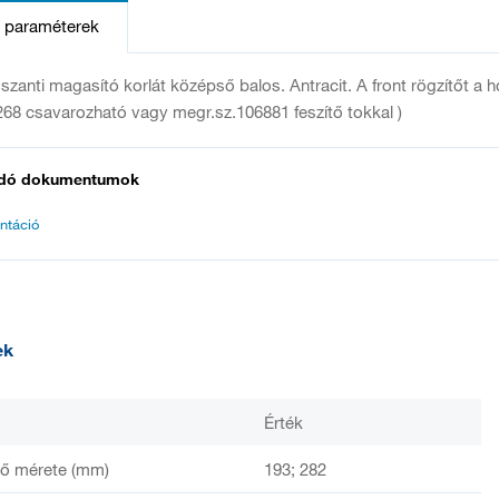
s paraméterek
zanti magasító korlát középső balos. Antracit. A front rögzítőt a h
68 csavarozható vagy megr.sz.106881 feszítő tokkal )
dó dokumentumok
ntáció
ek
Érték
ső mérete (mm)
193; 282