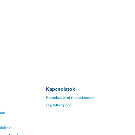
Kapcsolatok
Kereskedelmi menedzserek
Ügyfélközpont
ése
ltételei