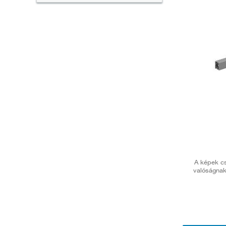
A képek cs
valóságnak