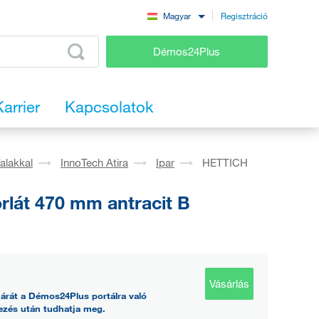
Regisztráció
Magyar
Démos24Plus
Karrier
Kapcsolatok
falakkal
InnoTech Atira
Ipar
HETTICH
lát 470 mm antracit B
Vásárlás
árát a Démos24Plus portálra való
ezés után tudhatja meg.