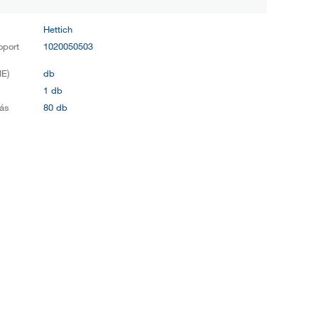
Hettich
oport
1020050503
E)
db
s
1 db
ás
80 db