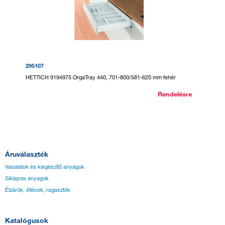
295107
HETTICH 9194975 OrgaTray 440, 701-800/581-620 mm fehér
Rendelésre
Áruválaszték
Vasalatok és kiegészítő anyagok
Síklapos anyagok
Élzárók, éllécek, ragasztók
Katalógusok