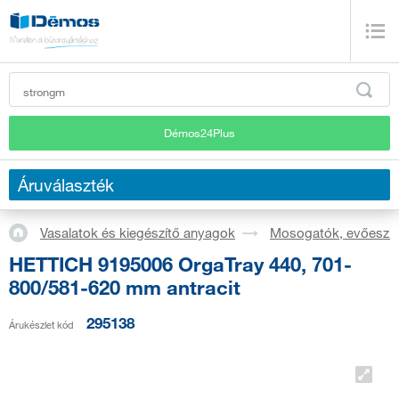
Démos24Plus
Áruválaszték
Vasalatok és kiegészítő anyagok
Mosogatók, evőeszkö
HETTICH 9195006 OrgaTray 440, 701-
800/581-620 mm antracit
295138
Árukészlet kód