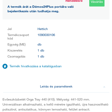
Rendelésre
Vásárlás
A termék árát a Démos24Plus portálra való
bejelentkezés után tudhatja meg.
Jel
Hettich
Termékcsoport
1090030106
kód
Egység (ME)
db
Kiszerelés
1 db
Csomagolás
1 db
Termék hivatkozása a katalógusban
Leírás és paraméterek
Evőeszközbetét Orga Tray 440 (410). Mélység: 441-520 mm.
Univerzálisan alkalmazható, a kellő méretre igazítható, újra hasznosítható
polisztirol, antisztatikus, könnyen lemosható, felület antracit.