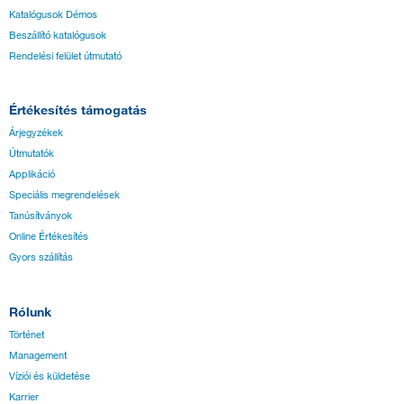
Katalógusok Démos
Beszállító katalógusok
Rendelési felület útmutató
Értékesítés támogatás
Árjegyzékek
Útmutatók
Applikáció
Speciális megrendelések
Tanúsítványok
Online Értékesítés
Gyors szállítás
Rólunk
Történet
Management
Víziói és küldetése
Karrier