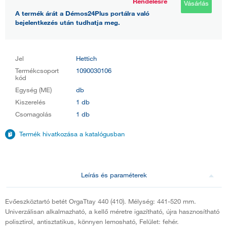
Rendelésre
Vásárlás
A termék árát a Démos24Plus portálra való
bejelentkezés után tudhatja meg.
Jel
Hettich
Termékcsoport
1090030106
kód
Egység (ME)
db
Kiszerelés
1 db
Csomagolás
1 db
Termék hivatkozása a katalógusban
Leírás és paraméterek
Evőeszköztartó betét OrgaTtay 440 (410). Mélység: 441-520 mm.
Univerzálisan alkalmazható, a kellő méretre igazítható, újra hasznosítható
polisztirol, antisztatikus, könnyen lemosható, Felület: fehér.