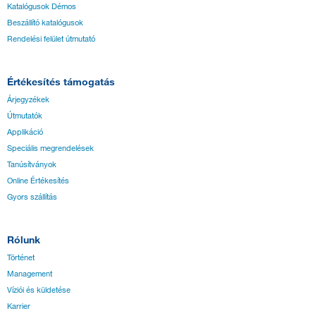
Katalógusok Démos
Beszállító katalógusok
Rendelési felület útmutató
Értékesítés támogatás
Árjegyzékek
Útmutatók
Applikáció
Speciális megrendelések
Tanúsítványok
Online Értékesítés
Gyors szállítás
Rólunk
Történet
Management
Víziói és küldetése
Karrier