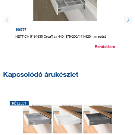
106737
295124
HETTICH 9194930 OrgaTray 440, 175-200/441-520 mm ezüst
HETTICH
Rendelésre
Kapcsolódó árukészlet
KÉSZLET