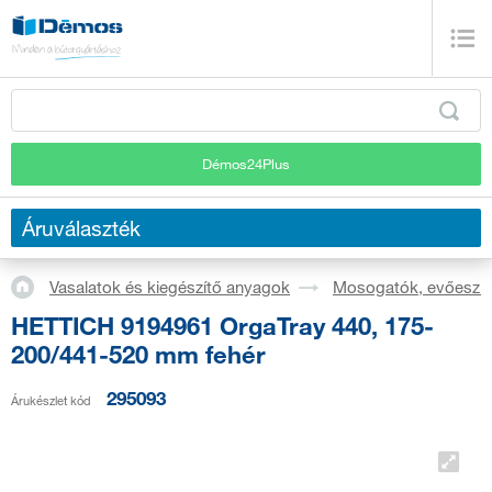
Démos24Plus
Áruválaszték
Vasalatok és kiegészítő anyagok
Mosogatók, evőeszkö
HETTICH 9194961 OrgaTray 440, 175-
200/441-520 mm fehér
295093
Árukészlet kód