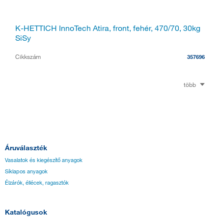
K-HETTICH InnoTech Atira, front, fehér, 470/70, 30kg
SiSy
Cikkszám
357696
több
Áruválaszték
Vasalatok és kiegészítő anyagok
Síklapos anyagok
Élzárók, éllécek, ragasztók
Katalógusok