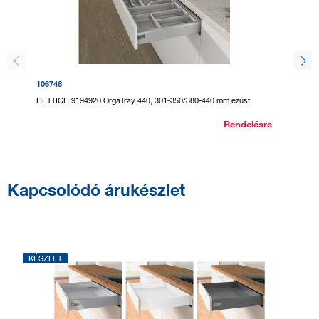
106746
295114
HETTICH 9194920 OrgaTray 440, 301-350/380-440 mm ezüst
HETTICH
Rendelésre
Kapcsolódó árukészlet
KÉSZLET