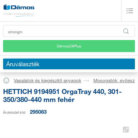
Démos24Plus
Áruválaszték
Vasalatok és kiegészítő anyagok
Mosogatók, evőeszkö
HETTICH 9194951 OrgaTray 440, 301-
350/380-440 mm fehér
295083
Árukészlet kód