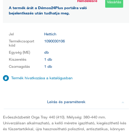
Rendelésre
Vásárlás
A termék árát a Démos24Plus portálra való
bejelentkezés után tudhatja meg.
Jel
Hettich
Termékcsoport
1090030106
kód
Egység (ME)
db
Kiszerelés
1 db
Csomagolás
1 db
Termék hivatkozása a katalógusban
Leírás és paraméterek
Evőeszközbetét Orga Tray 440 (410). Mélység: 380-440 mm.
Univerzálisan alkalmazható, a kellő méretre igazítható, kiegészíthető kés
és fűszertartókkal, újra hasznosítható polisztirol, antisztatikus, könnyen