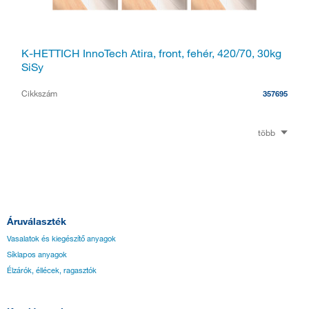
K-HETTICH InnoTech Atira, front, fehér, 420/70, 30kg
SiSy
Cikkszám
357695
több
Áruválaszték
Vasalatok és kiegészítő anyagok
Síklapos anyagok
Élzárók, éllécek, ragasztók