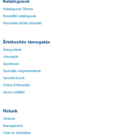
Katalógusok
Katalógusok Démos
Beszállító katalógusok
Rendelési felület útmutató
Értékesítés támogatás
Árjegyzékek
Útmutatók
Applikáció
Speciális megrendelések
Tanúsítványok
Online Értékesítés
Gyors szállítás
Rólunk
Történet
Management
Víziói és küldetése