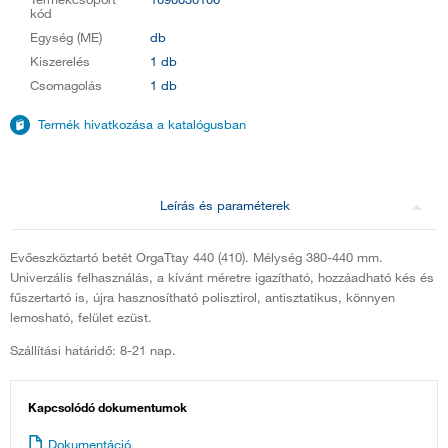
kód
Egység (ME)
db
Kiszerelés
1 db
Csomagolás
1 db
Termék hivatkozása a katalógusban
Leírás és paraméterek
Evőeszköztartó betét OrgaTtay 440 (410). Mélység 380-440 mm.
Univerzális felhasználás, a kívánt méretre igazítható, hozzáadható kés és
fűszertartó is, újra hasznosítható polisztirol, antisztatikus, könnyen
lemosható, felület ezüst.
Szállítási határidő: 8-21 nap.
Kapcsolódó dokumentumok
Dokumentáció