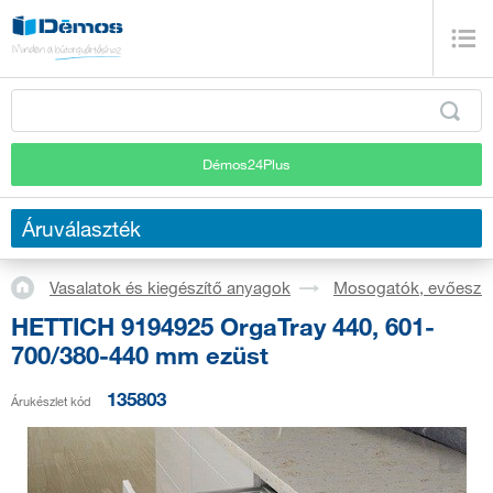
Démos24Plus
Áruválaszték
Vasalatok és kiegészítő anyagok
Mosogatók, evőeszkö
HETTICH 9194925 OrgaTray 440, 601-
700/380-440 mm ezüst
135803
Árukészlet kód