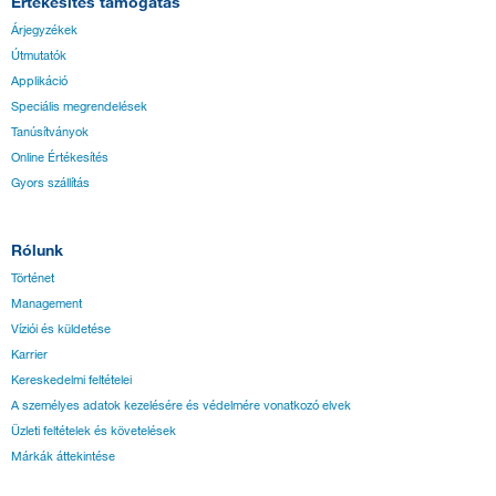
Értékesítés támogatás
Árjegyzékek
Útmutatók
Applikáció
Speciális megrendelések
Tanúsítványok
Online Értékesítés
Gyors szállítás
Rólunk
Történet
Management
Víziói és küldetése
Karrier
Kereskedelmi feltételei
A személyes adatok kezelésére és védelmére vonatkozó elvek
Üzleti feltételek és követelések
Márkák áttekintése