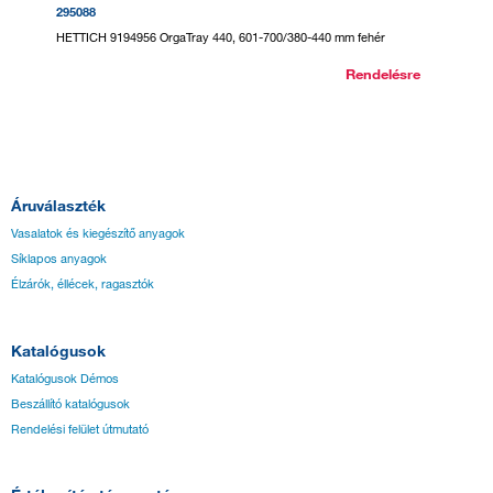
295088
295119
HETTICH 9194956 OrgaTray 440, 601-700/380-440 mm fehér
HETTICH
Rendelésre
Áruválaszték
Vasalatok és kiegészítő anyagok
Síklapos anyagok
Élzárók, éllécek, ragasztók
Katalógusok
Katalógusok Démos
Beszállító katalógusok
Rendelési felület útmutató