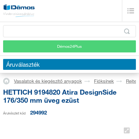
Démos24Plus
Áruválaszték
Vasalatok és kiegészítő anyagok
Fióksínek
Rejtet
HETTICH 9194820 Atira DesignSide
176/350 mm üveg ezüst
294992
Árukészlet kód