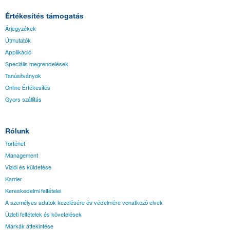
Értékesítés támogatás
Árjegyzékek
Útmutatók
Applikáció
Speciális megrendelések
Tanúsítványok
Online Értékesítés
Gyors szállítás
Rólunk
Történet
Management
Víziói és küldetése
Karrier
Kereskedelmi feltételei
A személyes adatok kezelésére és védelmére vonatkozó elvek
Üzleti feltételek és követelések
Márkák áttekintése