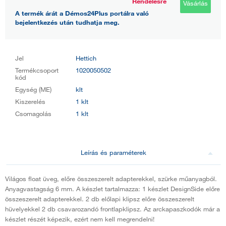
Rendelésre
Vásárlás
A termék árát a Démos24Plus portálra való
bejelentkezés után tudhatja meg.
Jel
Hettich
Termékcsoport
1020050502
kód
Egység (ME)
klt
Kiszerelés
1 klt
Csomagolás
1 klt
Leírás és paraméterek
Világos float üveg, előre összeszerelt adapterekkel, szürke műanyagból.
Anyagvastagság 6 mm. A készlet tartalmazza: 1 készlet DesignSide előre
összeszerelt adapterekkel. 2 db előlapi klipsz előre összeszerelt
hüvelyekkel 2 db csavarozandó frontlapklipsz. Az arckapaszkodók már a
készlet részét képezik, ezért nem kell megrendelni!