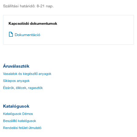
Szállítási határidő: 8-21 nap.
Kapcsolódó dokumentumok
Dokumentáció
Áruválaszték
Vasalatok és kiegészítő anyagok
Síklapos anyagok
Élzárók, éllécek, ragasztók
Katalógusok
Katalógusok Démos
Beszállító katalógusok
Rendelési felület útmutató