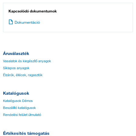
Kapcsolódó dokumentumok
Dokumentáció
Áruválaszték
Vasalatok és kiegészítő anyagok
Síklapos anyagok
Élzárók, éllécek, ragasztók
Katalógusok
Katalógusok Démos
Beszállító katalógusok
Rendelési felület útmutató
Értékesítés támogatás