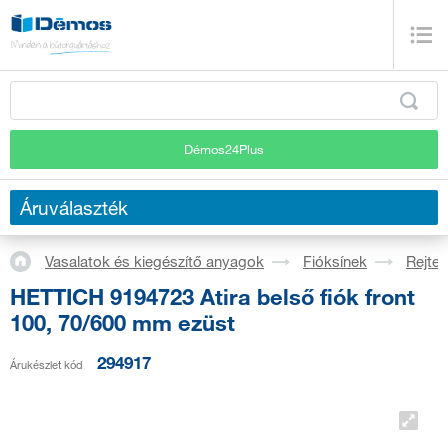
Démos24Plus
Áruválaszték
Vasalatok és kiegészítő anyagok
Fióksínek
Rejtet
HETTICH 9194723 Atira belső fiók front
100, 70/600 mm ezüst
294917
Árukészlet kód