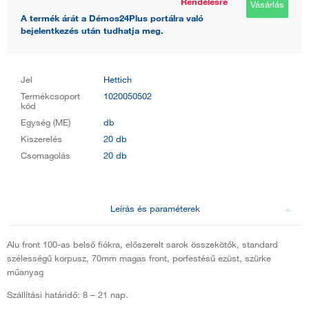
Rendelésre
Vásárlás
A termék árát a Démos24Plus portálra való
bejelentkezés után tudhatja meg.
Jel
Hettich
Termékcsoport
1020050502
kód
Egység (ME)
db
Kiszerelés
20 db
Csomagolás
20 db
Leírás és paraméterek
Alu front 100-as belső fiókra, előszerelt sarok összekötők, standard
szélességű korpusz, 70mm magas front, porfestésű ezüst, szürke
műanyag
Szállítási határidő: 8 – 21 nap.