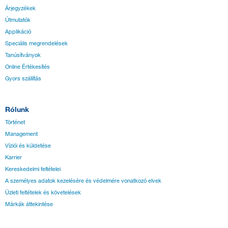
Árjegyzékek
Útmutatók
Applikáció
Speciális megrendelések
Tanúsítványok
Online Értékesítés
Gyors szállítás
Rólunk
Történet
Management
Víziói és küldetése
Karrier
Kereskedelmi feltételei
A személyes adatok kezelésére és védelmére vonatkozó elvek
Üzleti feltételek és követelések
Márkák áttekintése