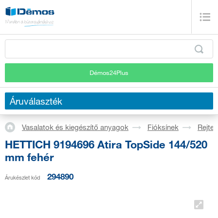
Démos24Plus
Áruválaszték
Vasalatok és kiegészítő anyagok
Fióksínek
Rejtet
HETTICH 9194696 Atira TopSide 144/520
mm fehér
294890
Árukészlet kód