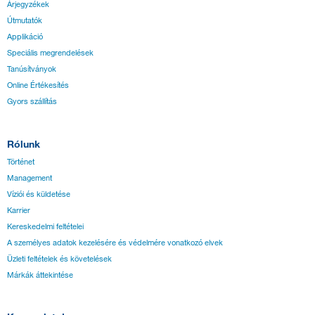
Árjegyzékek
Útmutatók
Applikáció
Speciális megrendelések
Tanúsítványok
Online Értékesítés
Gyors szállítás
Rólunk
Történet
Management
Víziói és küldetése
Karrier
Kereskedelmi feltételei
A személyes adatok kezelésére és védelmére vonatkozó elvek
Üzleti feltételek és követelések
Márkák áttekintése