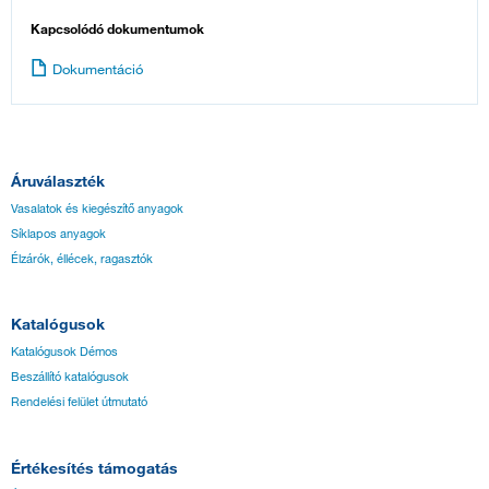
Kapcsolódó dokumentumok
Dokumentáció
Áruválaszték
Vasalatok és kiegészítő anyagok
Síklapos anyagok
Élzárók, éllécek, ragasztók
Katalógusok
Katalógusok Démos
Beszállító katalógusok
Rendelési felület útmutató
Értékesítés támogatás