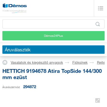
Démos24Plus
Áruválaszték
Vasalatok és kiegészítő anyagok
Fióksínek
Rejtet
HETTICH 9194678 Atira TopSide 144/300
mm ezüst
294872
Árukészlet kód