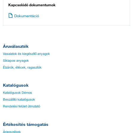
Kapcsolódó dokumentumok
Dokumentáció
Áruválaszték
Vasalatok és kiegészítő anyagok
Síklapos anyagok
Élzárók, éllécek, ragasztók
Katalógusok
Katalógusok Démos
Beszállító katalógusok
Rendelési felület útmutató
Értékesítés támogatás
Árjegyzékek