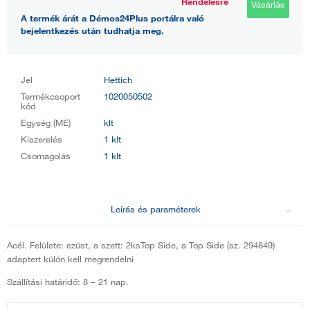
Rendelésre
Vásárlás
A termék árát a Démos24Plus portálra való
bejelentkezés után tudhatja meg.
Jel
Hettich
Termékcsoport
1020050502
kód
Egység (ME)
klt
Kiszerelés
1 klt
Csomagolás
1 klt
Leírás és paraméterek
Acél. Felülete: ezüst, a szett: 2ksTop Side, a Top Side (sz. 294849)
adaptert külön kell megrendelni
Szállítási határidő: 8 – 21 nap.