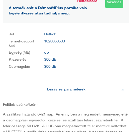
Rendelésre
Vásárlás
A termék árát a Démos24Plus portálra való
bejelentkezés után tudhatja meg.
Jel
Hettich
Termékcsoport
1020050503
kód
Egység (ME)
db
Kiszerelés
300 db
Csomagolás
300 db
Leírás és paraméterek
Felület: szürke/króm.
A szállítási határidő 8–21 nap. Amennyiben a megrendelt mennyiség eltér
a csomagolási egységtől, kezelési és szállítási felárat számítunk fel. A
felár összege 50 CZK. A HUF-ban meghatározott felár mértéke változhat
a HUF/CZK aktuális árfolyamának függvényében. A pontos összeg az