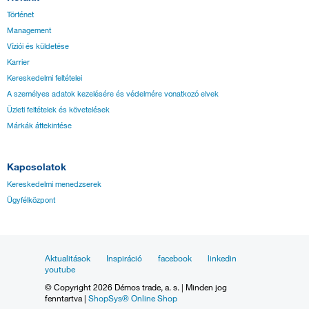
Történet
Management
Víziói és küldetése
Karrier
Kereskedelmi feltételei
A személyes adatok kezelésére és védelmére vonatkozó elvek
Üzleti feltételek és követelések
Márkák áttekintése
Kapcsolatok
Kereskedelmi menedzserek
Ügyfélközpont
Aktualitások
Inspiráció
facebook
linkedin
youtube
© Copyright 2026 Démos trade, a. s. | Minden jog
fenntartva |
ShopSys® Online Shop