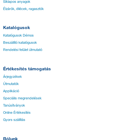
Síklapos anyagok
Élzárók, éllécek, ragasztók
Katalógusok
Katalógusok Démos
Beszállító katalógusok
Rendelési felület útmutató
Értékesítés támogatás
Árjegyzékek
Útmutatók
Applikáció
Speciális megrendelések
Tanúsítványok
Online Értékesítés
Gyors szállítás
Rólunk