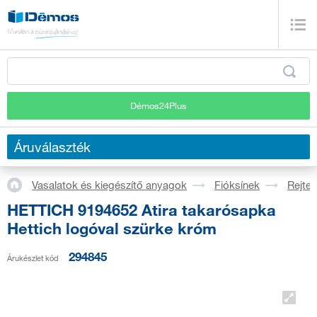
Démos24Plus
Áruválaszték
Vasalatok és kiegészítő anyagok
Fióksínek
Rejtet
HETTICH 9194652 Atira takarósapka
Hettich logóval szürke króm
294845
Árukészlet kód