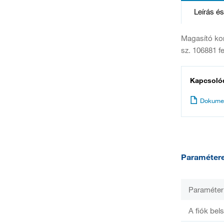
Leírás é
Magasító kor
sz. 106881 fe
Kapcsoló
Dokume
Paraméter
Paraméter
A fiók bel