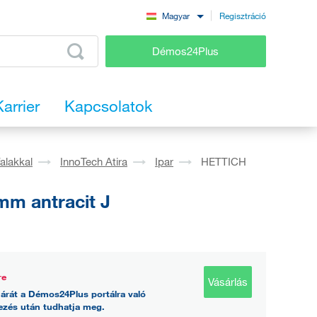
Regisztráció
Magyar
Démos24Plus
Karrier
Kapcsolatok
falakkal
InnoTech Atira
Ipar
HETTICH
mm antracit J
re
Vásárlás
árát a Démos24Plus portálra való
ezés után tudhatja meg.