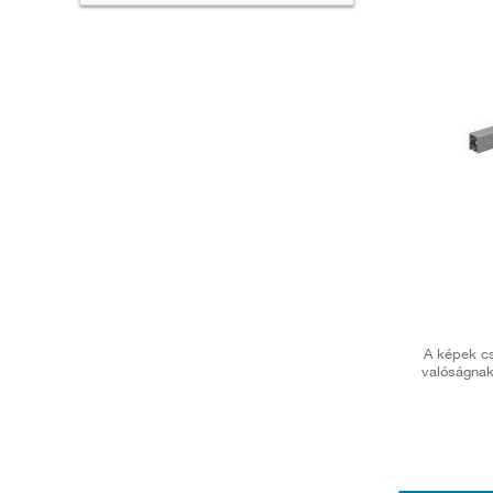
A képek cs
valóságnak