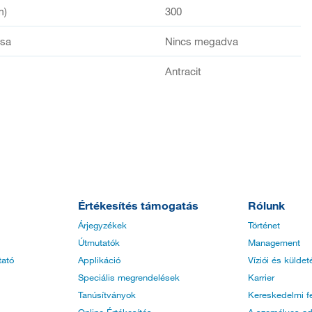
m)
300
ása
Nincs megadva
Antracit
Értékesítés támogatás
Rólunk
Árjegyzékek
Történet
Útmutatók
Management
tató
Applikáció
Víziói és küldet
Speciális megrendelések
Karrier
Tanúsítványok
Kereskedelmi fe