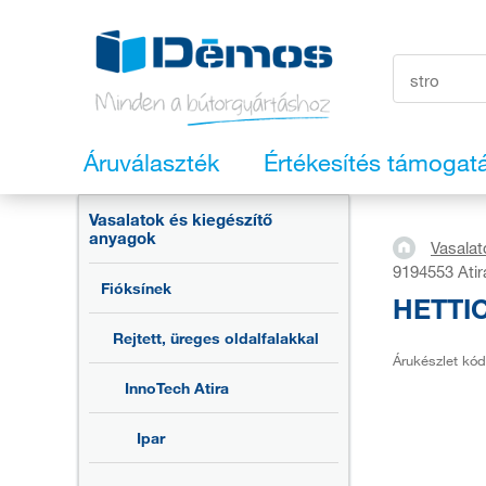
Áruválaszték
Értékesítés támogat
Vasalatok és kiegészítő
anyagok
Vasalat
9194553 Atir
Fióksínek
HETTIC
Rejtett, üreges oldalfalakkal
Árukészlet kód
InnoTech Atira
Ipar