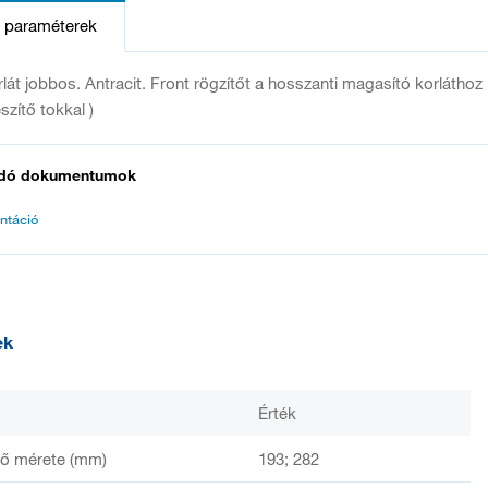
s paraméterek
lát jobbos. Antracit. Front rögzítőt a hosszanti magasító korláthoz
szítő tokkal )
dó dokumentumok
ntáció
ek
Érték
ső mérete (mm)
193; 282