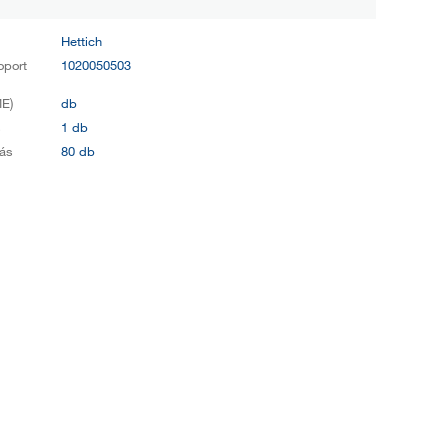
Hettich
oport
1020050503
E)
db
s
1 db
ás
80 db