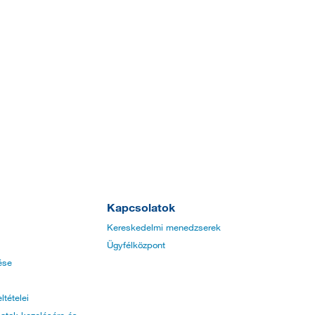
Kapcsolatok
Kereskedelmi menedzserek
Ügyfélközpont
ése
ltételei