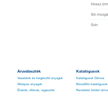
Hossz (m
Sín mozg
Szín
Áruválaszték
Katalógusok
Vasalatok és kiegészítő anyagok
Katalógusok Démos
Síklapos anyagok
Beszállító katalógusok
Élzárók, éllécek, ragasztók
Rendelési felület útmu