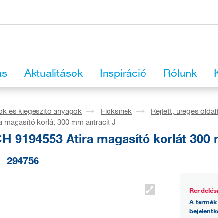
ás
Aktualitások
Inspiráció
Rólunk
ok és kiegészítő anyagok
Fióksínek
Rejtett, üreges oldal
a magasító korlát 300 mm antracit J
H 9194553 Atira magasító korlát 300 
294756
Rendelés
A termék 
bejelentk