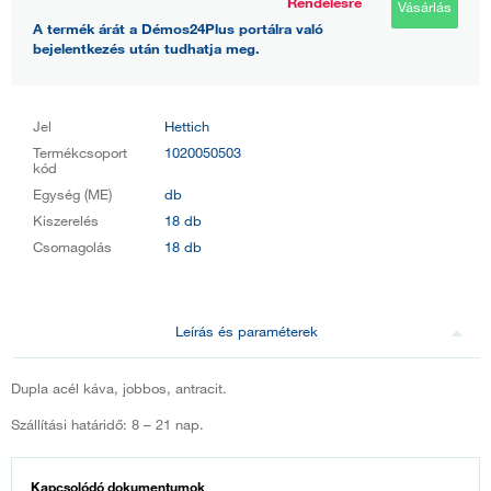
Rendelésre
Vásárlás
A termék árát a Démos24Plus portálra való
bejelentkezés után tudhatja meg.
Jel
Hettich
Termékcsoport
1020050503
kód
Egység (ME)
db
Kiszerelés
18 db
Csomagolás
18 db
Leírás és paraméterek
Dupla acél káva, jobbos, antracit.
Szállítási határidő: 8 – 21 nap.
Kapcsolódó dokumentumok