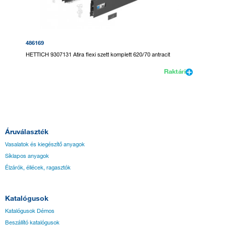
486169
HETTICH 9307131 Atira flexi szett komplett 620/70 antracit
Raktári
Áruválaszték
Vasalatok és kiegészítő anyagok
Síklapos anyagok
Élzárók, éllécek, ragasztók
Katalógusok
Katalógusok Démos
Beszállító katalógusok