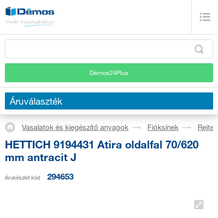
Démos24Plus
Áruválaszték
Vasalatok és kiegészítő anyagok
Fióksínek
Rejtet
HETTICH 9194431 Atira oldalfal 70/620
mm antracit J
294653
Árukészlet kód