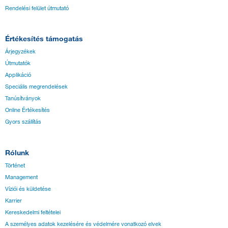
Rendelési felület útmutató
Értékesítés támogatás
Árjegyzékek
Útmutatók
Applikáció
Speciális megrendelések
Tanúsítványok
Online Értékesítés
Gyors szállítás
Rólunk
Történet
Management
Víziói és küldetése
Karrier
Kereskedelmi feltételei
A személyes adatok kezelésére és védelmére vonatkozó elvek