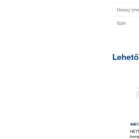
Hossz (m
Szín
Lehet
4861
HETT
komp