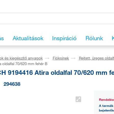
ás
Aktualitások
Inspiráció
Rólunk
ok és kiegészítő anyagok
Fióksínek
Rejtett, üreges oldal
a oldalfal 70/620 mm fehér B
H 9194416 Atira oldalfal 70/620 mm f
294638
Rendelés
A termék 
bejelentk