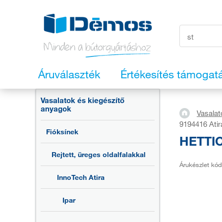
Áruválaszték
Értékesítés támogat
Vasalatok és kiegészítő
anyagok
Vasalat
9194416 Atir
Fióksínek
HETTIC
Rejtett, üreges oldalfalakkal
Árukészlet kód
InnoTech Atira
Ipar