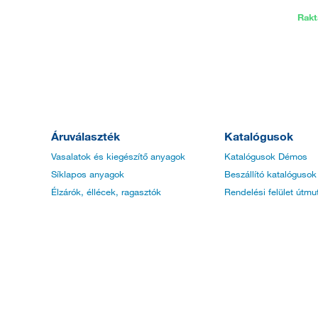
Rakt
Áruválaszték
Katalógusok
Vasalatok és kiegészítő anyagok
Katalógusok Démos
Síklapos anyagok
Beszállító katalógusok
Élzárók, éllécek, ragasztók
Rendelési felület útmu