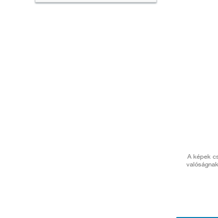
A képek cs
valóságnak