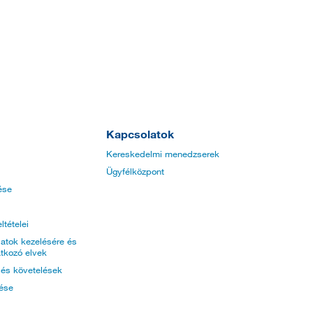
Kapcsolatok
Kereskedelmi menedzserek
Ügyfélközpont
ése
ltételei
atok kezelésére és
tkozó elvek
k és követelések
tése