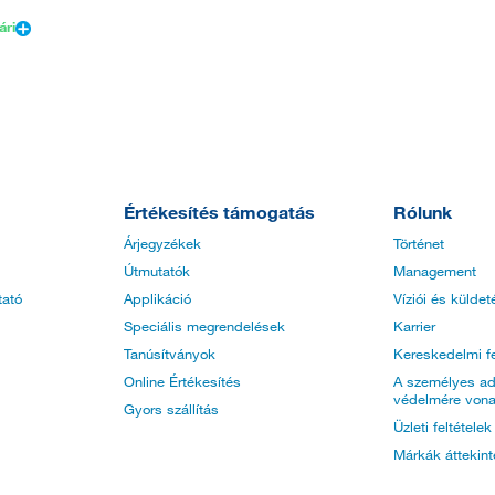
ári
Értékesítés támogatás
Rólunk
Árjegyzékek
Történet
Útmutatók
Management
tató
Applikáció
Víziói és küldet
Speciális megrendelések
Karrier
Tanúsítványok
Kereskedelmi fe
Online Értékesítés
A személyes ad
védelmére vona
Gyors szállítás
Üzleti feltétele
Márkák áttekin