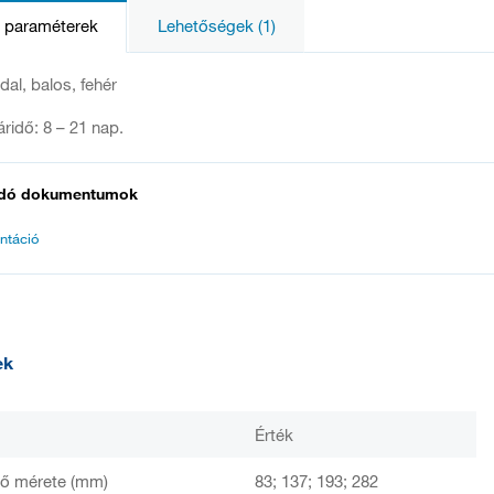
s paraméterek
Lehetőségek (1)
dal, balos, fehér
táridő: 8 – 21 nap.
dó dokumentumok
ntáció
ek
Érték
ső mérete (mm)
83; 137; 193; 282