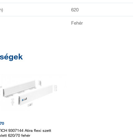
m)
620
Fehér
őségek
70
ICH 9307144 Atira flexi szett
lett 620/70 fehér