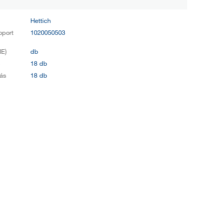
Hettich
oport
1020050503
E)
db
s
18 db
ás
18 db