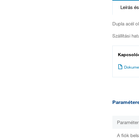
Leírás é
Dupla acél ol
Szállítási ha
Kapcsoló
Dokume
Paraméter
Paraméter
A fiók bel