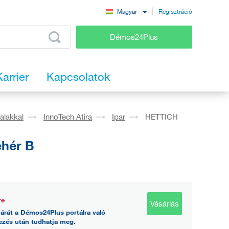
Regisztráció
Magyar
Démos24Plus
Karrier
Kapcsolatok
falakkal
InnoTech Atira
Ipar
HETTICH
ehér B
re
Vásárlás
árát a Démos24Plus portálra való
ezés után tudhatja meg.