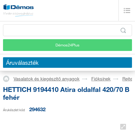
Démos24Plus
Áruválaszték
Vasalatok és kiegészítő anyagok
Fióksínek
Rejtet
HETTICH 9194410 Atira oldalfal 420/70 B
fehér
294632
Árukészlet kód