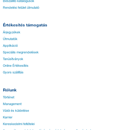
Beszállító katalógusok
Rendelési felület útmutató
Értékesítés támogatás
Árjegyzékek
Útmutatók
Applikáció
Speciális megrendelések
Tanúsítványok
Online Értékesítés
Gyors szállítás
Rólunk
Történet
Management
Víziói és küldetése
Karrier
Kereskedelmi feltételei