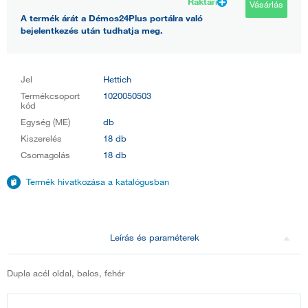
Raktári
Vásárlás
A termék árát a Démos24Plus portálra való
bejelentkezés után tudhatja meg.
Jel
Hettich
Termékcsoport
1020050503
kód
Egység (ME)
db
Kiszerelés
18 db
Csomagolás
18 db
Termék hivatkozása a katalógusban
Leírás és paraméterek
Dupla acél oldal, balos, fehér