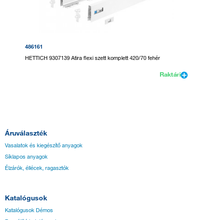
486161
HETTICH 9307139 Atira flexi szett komplett 420/70 fehér
Raktári
Áruválaszték
Vasalatok és kiegészítő anyagok
Síklapos anyagok
Élzárók, éllécek, ragasztók
Katalógusok
Katalógusok Démos